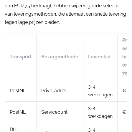
dan EUR 75 bedraagt, hebben wij een goede selectie
van leveringsmethoden, die allemaal een snelle levering
tegen lage prijzen bieden.
Prij
een
Transport
Bezorgmethode
Leverstijd
best
ond
75
3-4
PostNL
Prive-adres
€ 5.
werkdagen
3-4
PostNL
Servicepunt
€ 4.
werkdagen
DHL
3-4