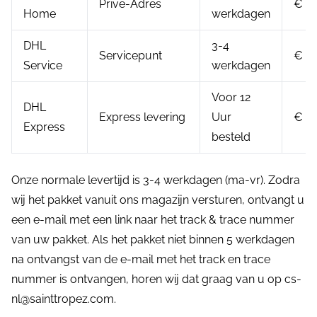
Prive-Adres
€ 5.
Home
werkdagen
DHL
3-4
Servicepunt
€ 4.
Service
werkdagen
Voor 12
DHL
Express levering
Uur
€ 2
Express
besteld
Onze normale levertijd is 3-4 werkdagen (ma-vr). Zodra
wij het pakket vanuit ons magazijn versturen, ontvangt u
een e-mail met een link naar het track & trace nummer
van uw pakket. Als het pakket niet binnen 5 werkdagen
na ontvangst van de e-mail met het track en trace
nummer is ontvangen, horen wij dat graag van u op cs-
nl@sainttropez.com.