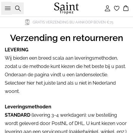
Zoeken
Inloggen
Wi
GRATIS VERZENDING BIJ AANKOOP BOVEN €75
Verzending en retourneren
LEVERING
Wij bieden een breed scala aan leveringsmethoden,
zodat u de methode kunt kiezen die het beste bij u past.
Onderaan de pagina vindt u een landenselectie.
Selecteer hier het juiste land als u niet in Nederland
woont.
Leveringsmethoden
STANDARD
(levering 3-4 werkdagen): uw bestelling
wordt geleverd door PostNL of DHL. U kunt kiezen voor
levering aan een servicepunt (pakketwinkel, winkel, enz.)