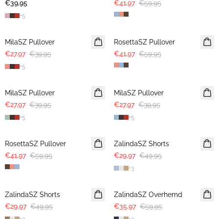
€39,95
2 FOR €65
€41,97
€59,95
+
5
30%
30%
MilaSZ Pullover
RosettaSZ Pullover
€27,97
€39,95
€41,97
€59,95
+
5
30%
30%
MilaSZ Pullover
MilaSZ Pullover
€27,97
€39,95
€27,97
€39,95
+
5
+
5
30%
-40%
RosettaSZ Pullover
ZalindaSZ Shorts
€41,97
€59,95
€29,97
€49,95
+
3
-40%
-40%
ZalindaSZ Shorts
ZalindaSZ Overhemd
€29,97
€49,95
€35,97
€59,95