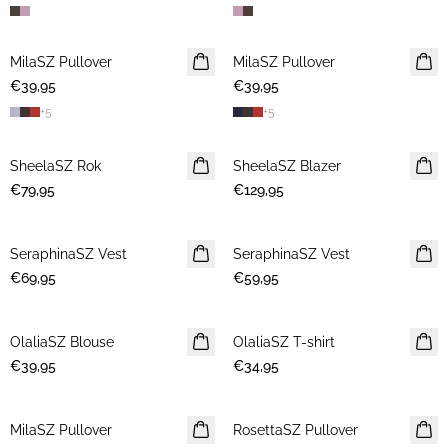
MilaSZ Pullover
NIEUWE
MilaSZ Pullover
NIEUWE
€39,95
2 FOR €65
€39,95
2 FOR €65
+
5
+
5
SheelaSZ Rok
NIEUWE
SheelaSZ Blazer
NIEUWE
€79,95
€129,95
SeraphinaSZ Vest
NIEUWE
SeraphinaSZ Vest
NIEUWE
€69,95
€59,95
OlaliaSZ Blouse
NIEUWE
OlaliaSZ T-shirt
NIEUWE
€39,95
€34,95
30%
MilaSZ Pullover
NIEUWE
RosettaSZ Pullover