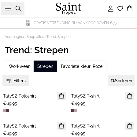
Zoeken
Inloggen
Wi
GRATIS VERZENDING BIJ AANKOOP BOVEN €75
Voorpagina
Shop alles
Trend: Strepen
Trend: Strepen
Workwear
Strepen
Favoriete kleur: Roze
Filters
Sorteren
TatySZ Poloshirt
NIEUWE
TatySZ T-shirt
NIEUWE
€69,95
€49,95
TatySZ Poloshirt
NIEUWE
TatySZ T-shirt
NIEUWE
€69,95
€49,95