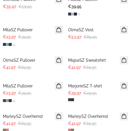
€35,97
€59,95
€39,95
2 FOR €65
+
2
-40%
-40%
MilaSZ Pullover
OlmaSZ Vest
€23,97
€39,95
€53,97
€89,95
+
4
-40%
-40%
OlmaSZ Pullover
MajsaSZ Sweatshirt
€41,97
€69,95
€41,97
€69,95
-40%
-40%
MilaSZ Pullover
MarjorieSZ T-shirt
€23,97
€39,95
€29,97
€49,95
+
4
-40%
-40%
MarleySZ Overhemd
MarleySZ Overhemd
€41,97
€69,95
€41,97
€69,95