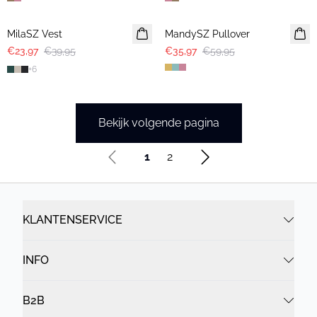
-40%
-40%
MilaSZ Vest
MandySZ Pullover
€23,97
€39,95
€35,97
€59,95
+
6
Bekijk volgende pagina
1
2
KLANTENSERVICE
INFO
B2B