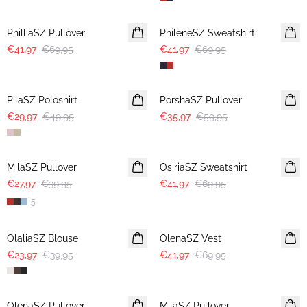
-40%
-40%
PhilliaSZ Pullover
PhileneSZ Sweatshirt
€41,97
€69,95
€41,97
€69,95
-40%
-40%
PilaSZ Poloshirt
PorshaSZ Pullover
€29,97
€49,95
€35,97
€59,95
30%
-40%
MilaSZ Pullover
OsiriaSZ Sweatshirt
€27,97
€39,95
€41,97
€69,95
+
5
-40%
-40%
OlaliaSZ Blouse
OlenaSZ Vest
€23,97
€39,95
€41,97
€69,95
-40%
OlenaSZ Pullover
MilaSZ Pullover
NIEUWE