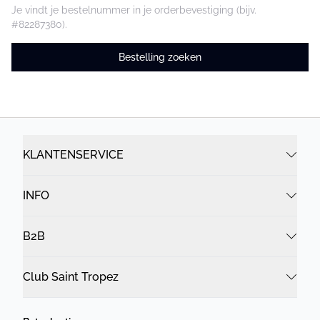
Je vindt je bestelnummer in je orderbevestiging (bijv.
#82287380).
Bestelling zoeken
KLANTENSERVICE
INFO
B2B
Club Saint Tropez