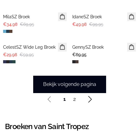
-50%
-50%
MilaSZ Broek
IdaneSZ Broek
€34,98
€69,95
€49,98
€99,95
-50%
CelestSZ Wide Leg Broek
GennySZ Broek
€29,98
€59,95
€69,95
Bekijk volgende pagina
1
2
Broeken van Saint Tropez