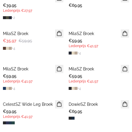
€39,95
€69,95
Ledenprijs
€27,97
+
2
-40%
MilaSZ Broek
MilaSZ Broek
NIEUWE
€35,97
€59,95
€59,95
LEDENAANBIEDING
Ledenprijs
€41,97
+
4
+
4
MilaSZ Broek
NIEUWE
MilaSZ Broek
LEDENAANBIEDING
€59,95
LEDENAANBIEDING
€59,95
Ledenprijs
€41,97
Ledenprijs
€41,97
+
4
+
4
CelestSZ Wide Leg Broek
LEDENAANBIEDING
DowieSZ Broek
€59,95
€69,95
Ledenprijs
€41,97
30%