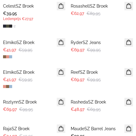
CelestSZ Broek
LEDENAANBIEDING
RosashellSZ Broek
€39,95
€62,97
€89,95
Ledenprijs
€27,97
+
2
30%
30%
ElmikoSZ Broek
RyderSZ Jeans
€41,97
€59,95
€69,97
€99,95
30%
30%
ElmikoSZ Broek
ReefSZ Broek
€41,97
€59,95
€69,97
€99,95
30%
30%
RozlynnSZ Broek
RashedaSZ Broek
€69,97
€99,95
€48,97
€69,95
30%
RajaSZ Broek
MaudeSZ Barrel Jeans
NIEUWE