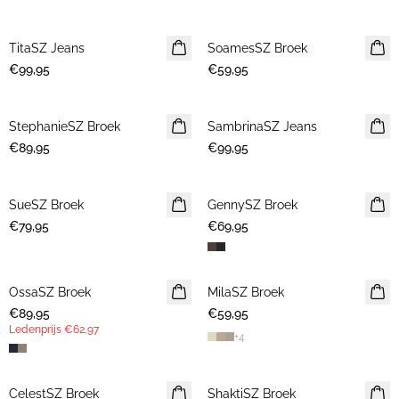
TitaSZ Jeans
NIEUWE
SoamesSZ Broek
NIEUWE
€99,95
€59,95
StephanieSZ Broek
NIEUWE
SambrinaSZ Jeans
NIEUWE
€89,95
€99,95
SueSZ Broek
NIEUWE
GennySZ Broek
NIEUWE
€79,95
€69,95
OssaSZ Broek
NIEUWE
MilaSZ Broek
NIEUWE
€89,95
LEDENAANBIEDING
€59,95
Ledenprijs
€62,97
+
4
CelestSZ Broek
LEDENAANBIEDING
ShaktiSZ Broek
NIEUWE