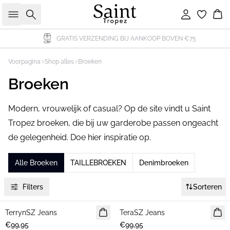
Zoeken
Inloggen
Wi
GRATIS VERZENDING BIJ AANKOOP BOVEN €75
Voorpagina
Shop alles
Broeken
Broeken
Modern, vrouwelijk of casual? Op de site vindt u Saint
Tropez broeken, die bij uw garderobe passen ongeacht
de gelegenheid. Doe hier inspiratie op.
Alle Broeken
TAILLEBROEKEN
Denimbroeken
Filters
Sorteren
TerrynSZ Jeans
NIEUWE
TeraSZ Jeans
NIEUWE
€99,95
€99,95