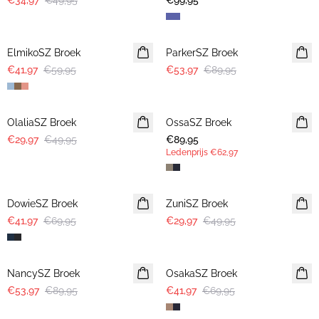
€34,97
€49,95
€99,95
30%
-40%
ElmikoSZ Broek
ParkerSZ Broek
€41,97
€59,95
€53,97
€89,95
-40%
OlaliaSZ Broek
OssaSZ Broek
NIEUWE
€29,97
€49,95
€89,95
LEDENAANBIEDING
Ledenprijs
€62,97
-40%
-40%
DowieSZ Broek
ZuniSZ Broek
€41,97
€69,95
€29,97
€49,95
-40%
-40%
NancySZ Broek
OsakaSZ Broek
€53,97
€89,95
€41,97
€69,95
-40%
-40%