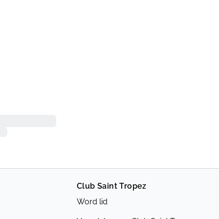
Club Saint Tropez
Word lid