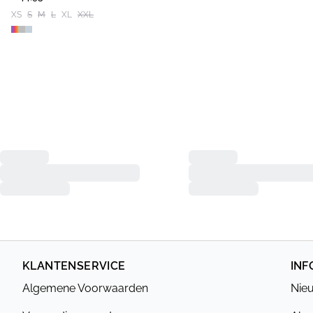
XS
S
M
L
XL
XXL
KLANTENSERVICE
INF
Algemene Voorwaarden
Nieu