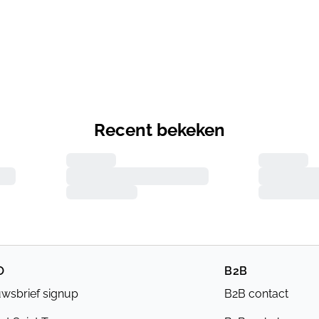
Recent bekeken
O
B2B
wsbrief signup
B2B contact