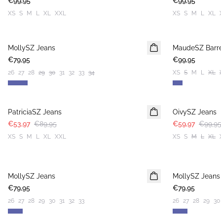
€99,95
€99,95
XS
S
M
L
XL
XXL
XS
S
M
L
XL
MollySZ Jeans
MaudeSZ Barre
NIEUWE
€79,95
€99,95
26
27
28
29
30
31
32
33
34
XS
S
M
L
XL
-40%
-40%
PatriciaSZ Jeans
OivySZ Jeans
€53,97
€89,95
€59,97
€99,9
XS
S
M
L
XL
XXL
XS
S
M
L
XL
MollySZ Jeans
MollySZ Jeans
€79,95
€79,95
26
27
28
29
30
31
32
33
26
27
28
29
30
30%
-40%