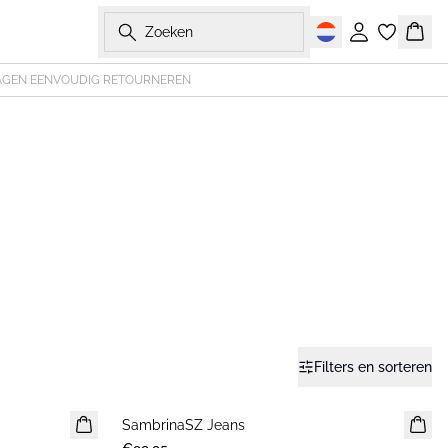
Zoeken
Inloggen
Wink
AGEN EENVOUDIG RETOURNEREN
Filters en sorteren
SambrinaSZ Jeans
NIEUWE