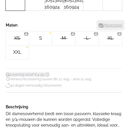
Maten
Maattabel
XS
S
M
L
XL
XXL
*
Levering vanaf €4,95
Verwachte levering tussen din 11. aug. - woe 12. aug.
30 dagen eenvoudig retourneren
Beschrijving
Dit damesoverhemd biedt een losse pasvorm, klassieke kraag
en 3/4-mouwen die kunnen worden opgerold. Volledige
knoopsluiting voor eenvoudig aan- en uittrekken, ideaal voor