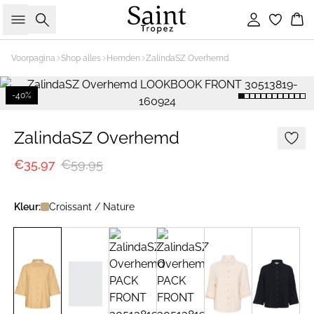
Zoeken
Inloggen
Wi
Voorpagina
Shop alles
Hemden
ZalindaSZ Overhemd
-40%
ZalindaSZ Overhemd
€35,97
€59,95
Kleur:
Croissant / Nature