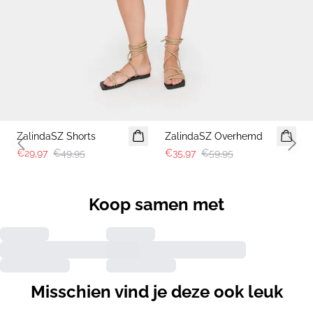
-40%
-40%
ZalindaSZ Shorts
ZalindaSZ Overhemd
Previous slide
Next 
€29,97
€49,95
€35,97
€59,95
Koop samen met
Misschien vind je deze ook leuk