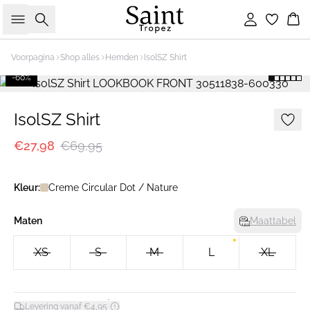
Zoeken
Inloggen
Wi
Voorpagina
Shop alles
Hemden
IsolSZ Shirt
-60%
IsolSZ Shirt
€27,98
€69,95
Kleur:
Creme Circular Dot / Nature
Maten
Maattabel
XS
S
M
L
XL
*
Levering vanaf €4,95