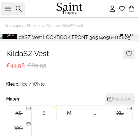
Zoeken
Inloggen
Wi
Voorpagina
Shop alles
Vesten
KildaSZ Vest
-50%
KildaSZ Vest
€44,98
€89,95
Kleur:
Ice / White
Maten
Maattabel
XS
S
M
L
XL
XXL