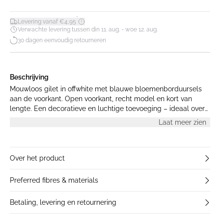
*
Levering vanaf €4,95
Verwachte levering tussen din 11. aug. - woe 12. aug.
30 dagen eenvoudig retourneren
Beschrijving
Mouwloos gilet in offwhite met blauwe bloemenborduursels
aan de voorkant. Open voorkant, recht model en kort van
lengte. Een decoratieve en luchtige toevoeging – ideaal over
een T-shirt of jurk. Het model is 175 cm lang en draagt maat
Laat meer zien
S.
Over het product
Preferred fibres & materials
Betaling, levering en retournering