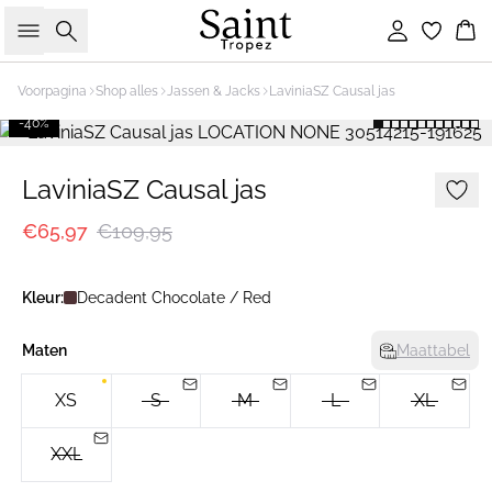
Zoeken
Inloggen
Wi
Voorpagina
Shop alles
Jassen & Jacks
LaviniaSZ Causal jas
-40%
LaviniaSZ Causal jas
€65,97
€109,95
Kleur:
Decadent Chocolate / Red
Maten
Maattabel
XS
S
M
L
XL
XXL