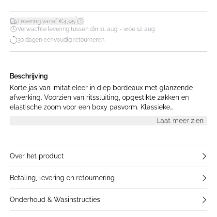
*
Levering vanaf €4,95
Verwachte levering tussen din 11. aug. - woe 12. aug.
30 dagen eenvoudig retourneren
Beschrijving
Korte jas van imitatieleer in diep bordeaux met glanzende
afwerking. Voorzien van ritssluiting, opgestikte zakken en
elastische zoom voor een boxy pasvorm. Klassieke
overhemdkraag en lange mouwen. Model is 175 cm lang en
Laat meer zien
draagt maat S.
Over het product
Betaling, levering en retournering
Onderhoud & Wasinstructies