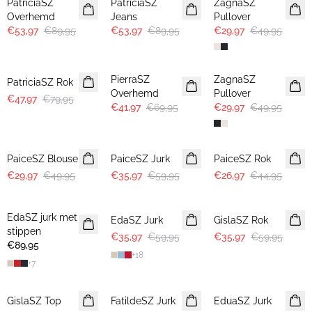
PatriciaSZ
PatriciaSZ
ZagnaSZ
Overhemd
Jeans
Pullover
€53,97
€89,95
€53,97
€89,95
€29,97
€49,95
-40%
-40%
-40%
PierraSZ
ZagnaSZ
PatriciaSZ Rok
Overhemd
Pullover
€47,97
€79,95
€41,97
€69,95
€29,97
€49,95
-40%
-40%
-40%
PaiceSZ Blouse
PaiceSZ Jurk
PaiceSZ Rok
€29,97
€49,95
€35,97
€59,95
€26,97
€44,95
-40%
-40%
EdaSZ jurk met
EdaSZ Jurk
GislaSZ Rok
stippen
€35,97
€59,95
€35,97
€59,95
€89,95
+
18
+
7
30%
-50%
-50%
GislaSZ Top
FatildeSZ Jurk
EduaSZ Jurk