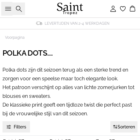
Zoeken
Inloggen
Wi
LEVERTIJDEN VAN 2-4 WERKDAGEN
Voorpagina
POLKA DOTS....
Polka dots zijn dit seizoen terug als een sterke trend en
zorgen voor een speelse maar toch elegante look.
Het patroon verschijnt op alles van lichte zomerjurken tot
blouses en sweaters.
De klassieke print geeft een tijdloze twist die perfect past
bij de vrouwelijke stijl van dit seizoen.
Filters
Sorteren
-40%
-40%
-40%