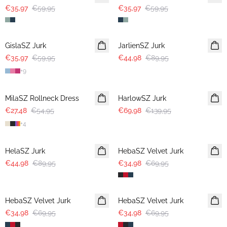
€35,97
€59,95
€35,97
€59,95
-40%
-50%
GislaSZ Jurk
JarlienSZ Jurk
€35,97
€59,95
€44,98
€89,95
+
9
-50%
-50%
MilaSZ Rollneck Dress
HarlowSZ Jurk
€27,48
€54,95
€69,98
€139,95
+
4
-50%
-50%
HelaSZ Jurk
HebaSZ Velvet Jurk
€44,98
€89,95
€34,98
€69,95
-50%
-50%
HebaSZ Velvet Jurk
HebaSZ Velvet Jurk
€34,98
€69,95
€34,98
€69,95