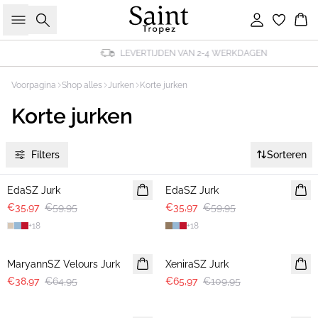
Zoeken
Inloggen
Wi
LEVERTIJDEN VAN 2-4 WERKDAGEN
Voorpagina
Shop alles
Jurken
Korte jurken
Korte jurken
Filters
Sorteren
-40%
-40%
EdaSZ Jurk
EdaSZ Jurk
€35,97
€59,95
€35,97
€59,95
+
18
+
18
-40%
-40%
MaryannSZ Velours Jurk
XeniraSZ Jurk
€38,97
€64,95
€65,97
€109,95
-40%
-40%