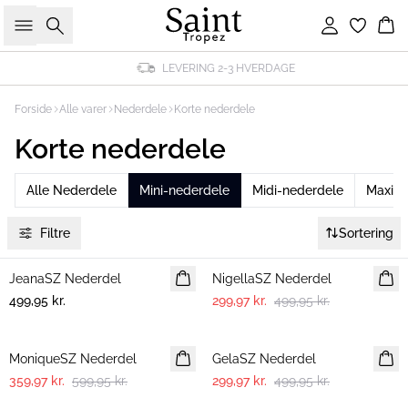
Søg
Log ind
Ku
LEVERING 2-3 HVERDAGE
Forside
Alle varer
Nederdele
Korte nederdele
Korte nederdele
Alle Nederdele
Mini-nederdele
Midi-nederdele
Maxi-n
Filtre
Sortering
-40%
JeanaSZ Nederdel
NYHED
NigellaSZ Nederdel
499,95 kr.
299,97 kr.
499,95 kr.
-40%
-40%
MoniqueSZ Nederdel
GelaSZ Nederdel
359,97 kr.
599,95 kr.
299,97 kr.
499,95 kr.
-40%
-40%