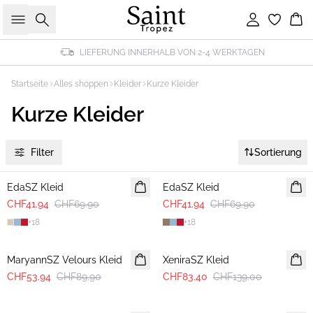
Suche
Einloggen
Wa
LIEFERUNG INNERHALB VON 2-4 WERKTAGEN
Startseite
Alles shoppen
Kleider
Kurze Kleider
Kurze Kleider
Filter
Sortierung
-40%
-40%
EdaSZ Kleid
EdaSZ Kleid
CHF41.94
CHF69.90
CHF41.94
CHF69.90
+
18
+
18
-40%
-40%
MaryannSZ Velours Kleid
XeniraSZ Kleid
CHF53.94
CHF89.90
CHF83.40
CHF139.00
-40%
-40%