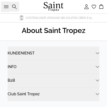
Suche
Einloggen
Wa
KOSTENLOSER VERSAND BEI KÄUFEN ÜBER €75
About Saint Tropez
KUNDENIENST
INFO
B2B
Club Saint Tropez