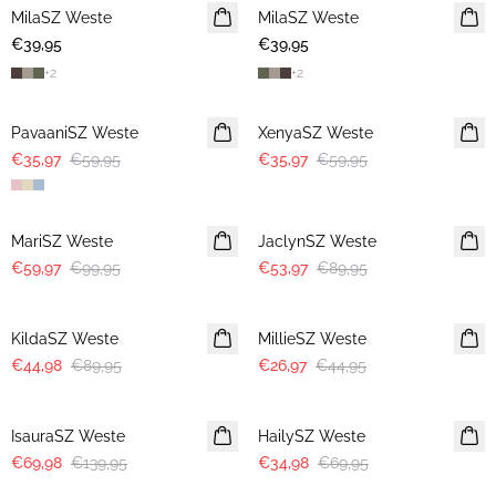
MilaSZ Weste
NEUHEIT
MilaSZ Weste
NEUHEIT
€39,95
€39,95
+
2
+
2
-40%
-40%
PavaaniSZ Weste
XenyaSZ Weste
€35,97
€59,95
€35,97
€59,95
-40%
-40%
MariSZ Weste
JaclynSZ Weste
€59,97
€99,95
€53,97
€89,95
-50%
-40%
KildaSZ Weste
MillieSZ Weste
€44,98
€89,95
€26,97
€44,95
-50%
-50%
IsauraSZ Weste
HailySZ Weste
€69,98
€139,95
€34,98
€69,95
-50%
-50%