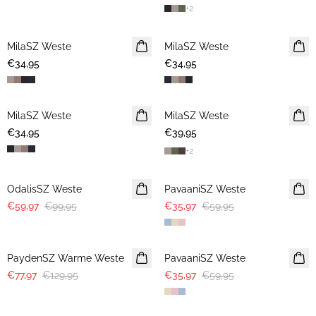
+
2
MilaSZ Weste
MilaSZ Weste
€34,95
€34,95
MilaSZ Weste
MilaSZ Weste
2 FOR €65
€34,95
€39,95
+
2
-40%
-40%
OdalisSZ Weste
PavaaniSZ Weste
€59,97
€99,95
€35,97
€59,95
-40%
-40%
PaydenSZ Warme Weste
PavaaniSZ Weste
€77,97
€129,95
€35,97
€59,95