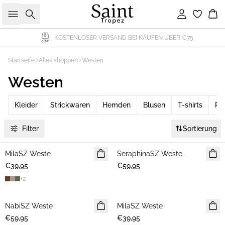
Suche
Einloggen
Wa
KOSTENLOSER VERSAND BEI KÄUFEN ÜBER €75
Startseite
Alles shoppen
Westen
Westen
Kleider
Strickwaren
Hemden
Blusen
T-shirts
Rö
Filter
Sortierung
MilaSZ Weste
2 FOR €65
SeraphinaSZ Weste
NEUHEIT
€39,95
€59,95
+
2
NabiSZ Weste
NEUHEIT
MilaSZ Weste
2 FOR €65
€59,95
€39,95