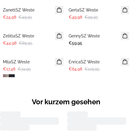
ZanettSZ Weste
GertaSZ Weste
€24,98
€49,95
€49,98
€99,95
-50%
ZelittaSZ Weste
GennySZ Weste
NEUHEIT
€44,98
€89,95
€59,95
-50%
-50%
MilaSZ Weste
EnricaSZ Weste
€17,48
€34,95
€64,98
€129,95
Vor kurzem gesehen