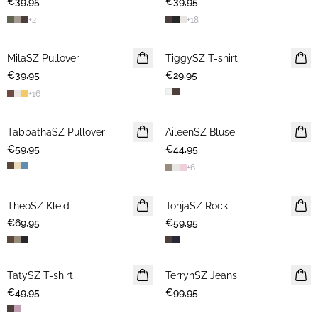
€39,95
€39,95
+
2
+
18
MilaSZ Pullover
NEUHEIT
TiggySZ T-shirt
NEUHEIT
€39,95
€29,95
+
16
TabbathaSZ Pullover
NEUHEIT
AileenSZ Bluse
NEUHEIT
€59,95
€44,95
+
6
TheoSZ Kleid
NEUHEIT
TonjaSZ Rock
NEUHEIT
€69,95
€59,95
TatySZ T-shirt
NEUHEIT
TerrynSZ Jeans
NEUHEIT
€49,95
€99,95