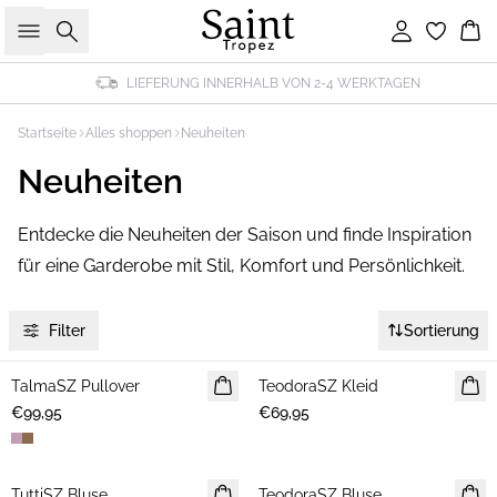
Suche
Einloggen
Wa
LIEFERUNG INNERHALB VON 2-4 WERKTAGEN
Startseite
Alles shoppen
Neuheiten
Neuheiten
Entdecke die Neuheiten der Saison und finde Inspiration
für eine Garderobe mit Stil, Komfort und Persönlichkeit.
Filter
Sortierung
TalmaSZ Pullover
NEUHEIT
TeodoraSZ Kleid
NEUHEIT
€99,95
€69,95
TuttiSZ Bluse
NEUHEIT
TeodoraSZ Bluse
NEUHEIT