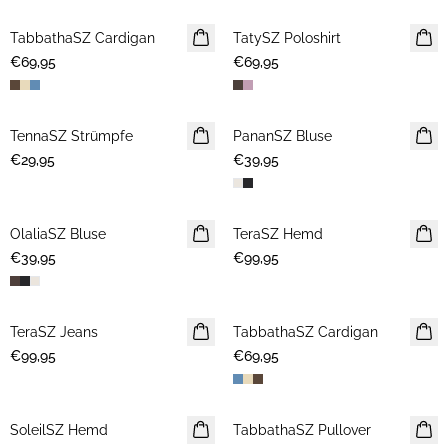
TabbathaSZ Cardigan
NEUHEIT
TatySZ Poloshirt
NEUHEIT
€69,95
€69,95
TennaSZ Strümpfe
NEUHEIT
PananSZ Bluse
NEUHEIT
€29,95
€39,95
OlaliaSZ Bluse
NEUHEIT
TeraSZ Hemd
NEUHEIT
€39,95
€99,95
TeraSZ Jeans
NEUHEIT
TabbathaSZ Cardigan
NEUHEIT
€99,95
€69,95
SoleilSZ Hemd
NEUHEIT
TabbathaSZ Pullover
NEUHEIT