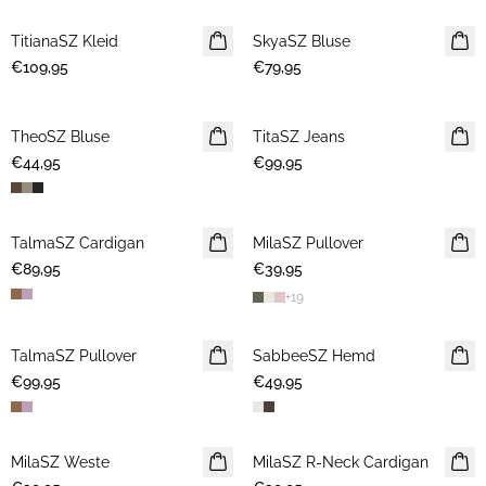
TitianaSZ Kleid
NEUHEIT
SkyaSZ Bluse
NEUHEIT
€109,95
€79,95
TheoSZ Bluse
NEUHEIT
TitaSZ Jeans
NEUHEIT
€44,95
€99,95
TalmaSZ Cardigan
NEUHEIT
MilaSZ Pullover
NEUHEIT
€89,95
€39,95
+
19
TalmaSZ Pullover
NEUHEIT
SabbeeSZ Hemd
NEUHEIT
€99,95
€49,95
MilaSZ Weste
NEUHEIT
MilaSZ R-Neck Cardigan
NEUHEIT