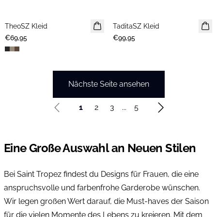
TheoSZ Kleid
NEUHEIT
TaditaSZ Kleid
NEUHEIT
€69,95
€99,95
Nächste Seite ansehen
1
2
3
...
5
Eine Große Auswahl an Neuen Stilen
Bei Saint Tropez findest du Designs für Frauen, die eine
anspruchsvolle und farbenfrohe Garderobe wünschen.
Wir legen großen Wert darauf, die Must-haves der Saison
für die vielen Momente des Lebens zu kreieren. Mit dem