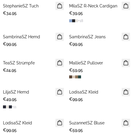
StephanieSZ Tuch
NEUHEIT
MilaSZ R-Neck Cardigan
NEUHEIT
€34,95
€39,95
+
18
SambrinaSZ Hemd
NEUHEIT
SambrinaSZ Jeans
NEUHEIT
€99,95
€99,95
TeaSZ Strümpfe
NEUHEIT
MallieSZ Pullover
NEUHEIT
€24,95
€59,95
LiljaSZ Hemd
NEUHEIT
LodisaSZ Kleid
NEUHEIT
€49,95
€99,95
+
11
LodisaSZ Kleid
NEUHEIT
SuzannetSZ Bluse
NEUHEIT
€99,95
€59,95