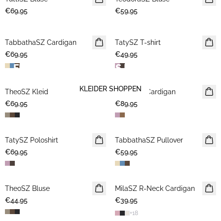
€69,95
€59,95
TabbathaSZ Cardigan
NEUHEIT
TatySZ T-shirt
NEUHEIT
€69,95
€49,95
FINDE DEIN NÄCHSTES LIEBLINGSSTÜCK
KLEIDER SHOPPEN
TheoSZ Kleid
NEUHEIT
TalmaSZ Cardigan
NEUHEIT
€69,95
€89,95
TatySZ Poloshirt
NEUHEIT
TabbathaSZ Pullover
NEUHEIT
€69,95
€59,95
TheoSZ Bluse
NEUHEIT
MilaSZ R-Neck Cardigan
NEUHEIT
€44,95
€39,95
2 FOR €65
+
18