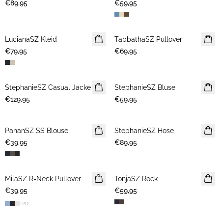
€89,95
€59,95
LucianaSZ Kleid
NEUHEIT
TabbathaSZ Pullover
NEUHEIT
€79,95
€69,95
StephanieSZ Casual Jacke
NEUHEIT
StephanieSZ Bluse
NEUHEIT
€129,95
€59,95
PananSZ SS Blouse
NEUHEIT
StephanieSZ Hose
NEUHEIT
€39,95
€89,95
MilaSZ R-Neck Pullover
NEUHEIT
TonjaSZ Rock
NEUHEIT
€39,95
€59,95
+
20