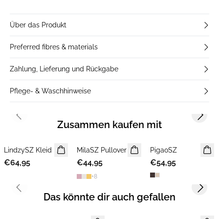
Über das Produkt
Preferred fibres & materials
Zahlung, Lieferung und Rückgabe
Pflege- & Waschhinweise
Previous slide
Next s
Zusammen kaufen mit
LindzySZ Kleid
NEUHEIT
MilaSZ Pullover
NEUHEIT
PigaoSZ
NEUHEIT
€64,95
€44,95
2 FOR €65
€54,95
+
8
Previous slide
Next s
Das könnte dir auch gefallen