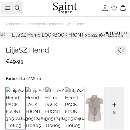
Suche
Einloggen
Wa
Startseite
Alles shoppen
Hemden
LiljaSZ Hemd
LiljaSZ Hemd
€49,95
Farbe:
Ice / White
9