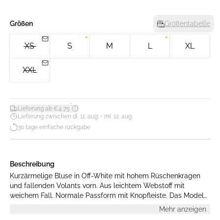
Größen
Größentabelle
XS
S
M
L
XL
XXL
*
Lieferung ab €4,75
Lieferung zwischen di. 11. aug. - mi. 12. aug.
30 tage einfache rückgabe
Beschreibung
Kurzärmelige Bluse in Off-White mit hohem Rüschenkragen
und fallenden Volants vorn. Aus leichtem Webstoff mit
weichem Fall. Normale Passform mit Knopfleiste. Das Model
ist 175 cm groß und trägt Größe S.
Mehr anzeigen