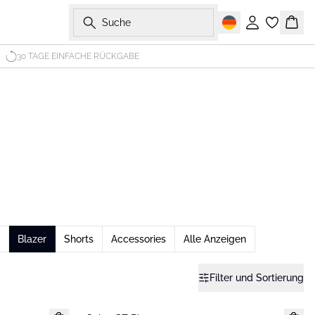
Suche
Einloggen
Ware
30 TAGE EINFACHE RÜCKGABE
Blazer
Shorts
Accessories
Alle Anzeigen
Filter und Sortierung