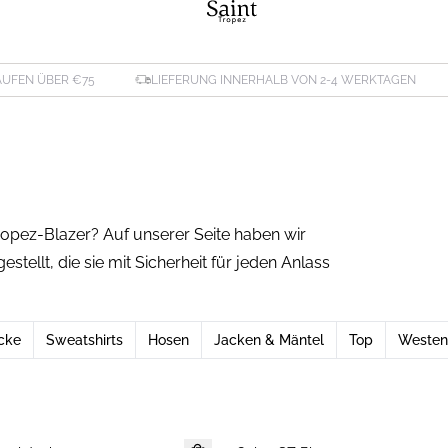
ÄUFEN ÜBER €75
LIEFERUNG INNERHALB VON 2-4 WERKTAGEN
ropez-Blazer? Auf unserer Seite haben wir
ellt, die sie mit Sicherheit für jeden Anlass
cke
Sweatshirts
Hosen
Jacken & Mäntel
Top
Westen