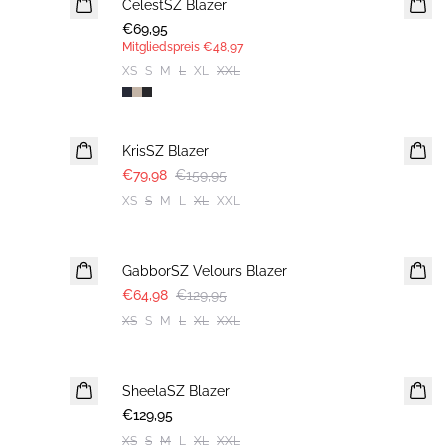
CelestSZ Blazer
MITGLIEDERANGEBOT
€69,95
Mitgliedspreis
€48,97
XS
S
M
L
XL
XXL
-50%
KrisSZ Blazer
€79,98
€159,95
XS
S
M
L
XL
XXL
-50%
GabborSZ Velours Blazer
€64,98
€129,95
XS
S
M
L
XL
XXL
SheelaSZ Blazer
NEUHEIT
€129,95
XS
S
M
L
XL
XXL