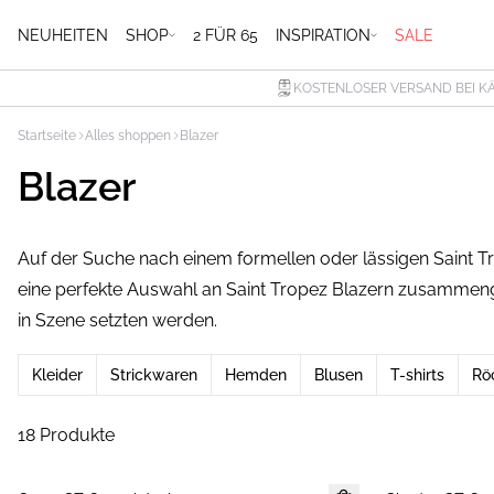
NEUHEITEN
SHOP
2 FÜR 65
INSPIRATION
SALE
KOSTENLOSER VERSAND BEI K
Startseite
Alles shoppen
Blazer
Blazer
Auf der Suche nach einem formellen oder lässigen Saint T
eine perfekte Auswahl an Saint Tropez Blazern zusammengest
in Szene setzten werden.
Kleider
Strickwaren
Hemden
Blusen
T-shirts
Rö
18 Produkte