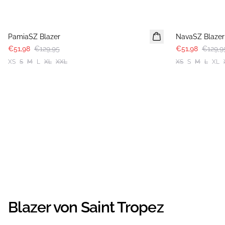
-60%
-60%
PamiaSZ Blazer
NavaSZ Blazer
€51,98
€129,95
€51,98
€129,9
XS
S
M
L
XL
XXL
XS
S
M
L
XL
Blazer von Saint Tropez