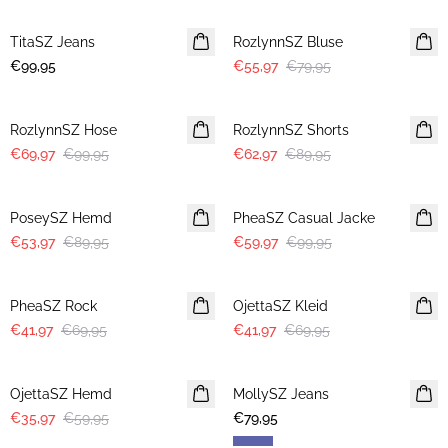
TitaSZ Jeans
NEUHEIT
RozlynnSZ Bluse
€99,95
€55,97
€79,95
30%
30%
RozlynnSZ Hose
RozlynnSZ Shorts
€69,97
€99,95
€62,97
€89,95
-40%
-40%
PoseySZ Hemd
PheaSZ Casual Jacke
€53,97
€89,95
€59,97
€99,95
-40%
-40%
PheaSZ Rock
OjettaSZ Kleid
€41,97
€69,95
€41,97
€69,95
-40%
OjettaSZ Hemd
MollySZ Jeans
€35,97
€59,95
€79,95