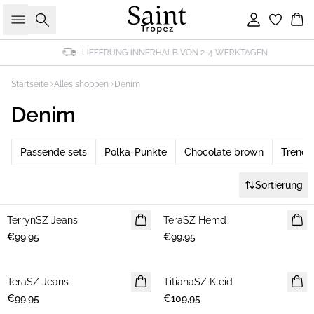
Suche
Einloggen
Wa
LIEFERUNG INNERHALB VON 2-4 WERKTAGEN
Startseite
Alles shoppen
Denim
Denim
Passende sets
Polka-Punkte
Chocolate brown
Trendi
Sortierung
TerrynSZ Jeans
NEUHEIT
TeraSZ Hemd
NEUHEIT
€99,95
€99,95
TeraSZ Jeans
NEUHEIT
TitianaSZ Kleid
NEUHEIT
€99,95
€109,95
30%