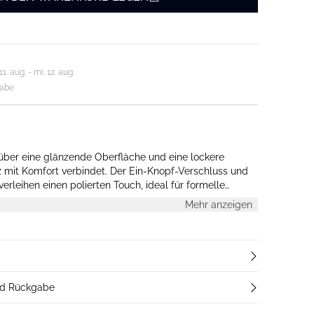
. aug. - mi. 12. aug.
gabe
 über eine glänzende Oberfläche und eine lockere
 mit Komfort verbindet. Der Ein-Knopf-Verschluss und
erleihen einen polierten Touch, ideal für formelle
Freizeitlooks.
Mehr anzeigen
nd Rückgabe