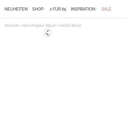
NEUHEITEN
SHOP
2 FÜR 65
INSPIRATION
SALE
Startseite
Alles shoppen
Blazer
HaliaSZ Blazer
-50%
Previous slide