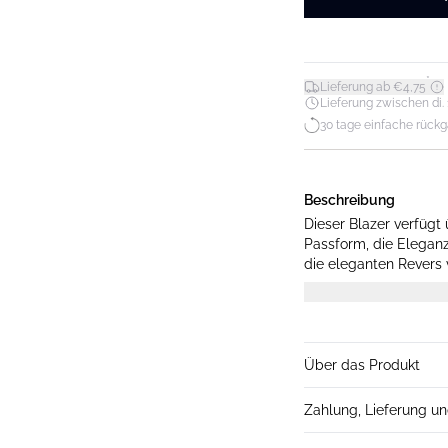
*
Lieferung ab €4,75
Lieferung zwischen di. 11
30 tage einfache rück
Beschreibung
Dieser Blazer verfügt
Passform, die Eleganz
die eleganten Revers v
Anlässe und gehobene 
Über das Produkt
Zahlung, Lieferung u