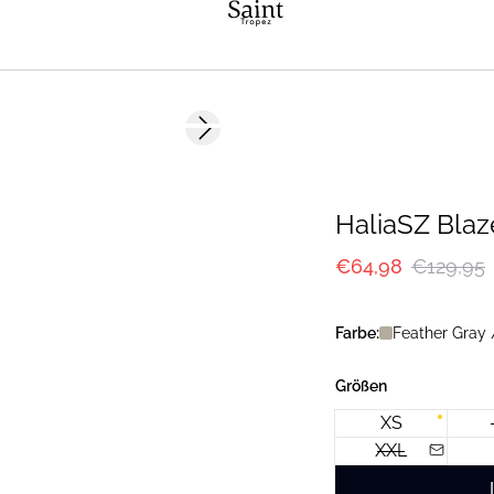
-50%
Next slide
HaliaSZ Blaz
€64,98
€129,95
Farbe:
Feather Gray 
Größen
XS
XXL