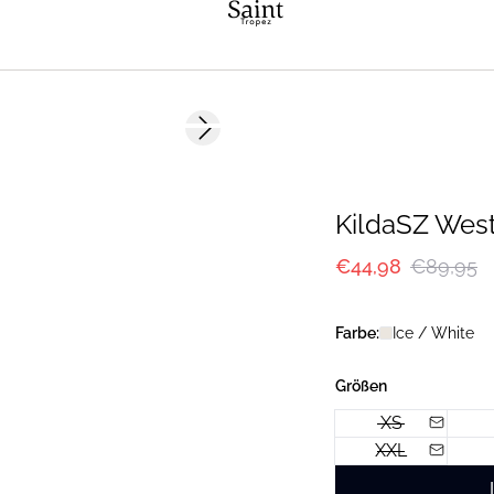
-50%
Next slide
KildaSZ Wes
€44,98
€89,95
Farbe:
Ice / White
Größen
XS
XXL