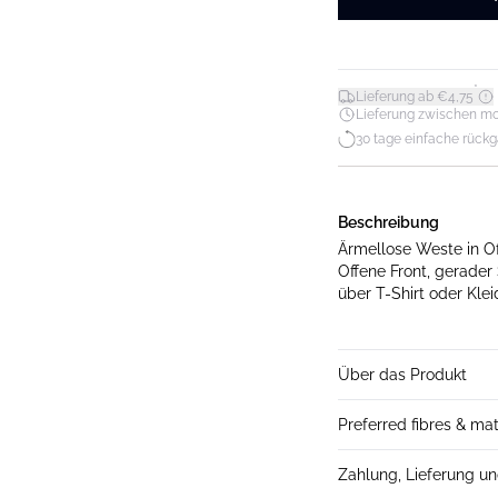
*
Lieferung ab €4,75
Lieferung zwischen mo. 1
30 tage einfache rück
Beschreibung
Ärmellose Weste in Of
Offene Front, gerader 
über T-Shirt oder Kle
Über das Produkt
Preferred fibres & mat
Zahlung, Lieferung u