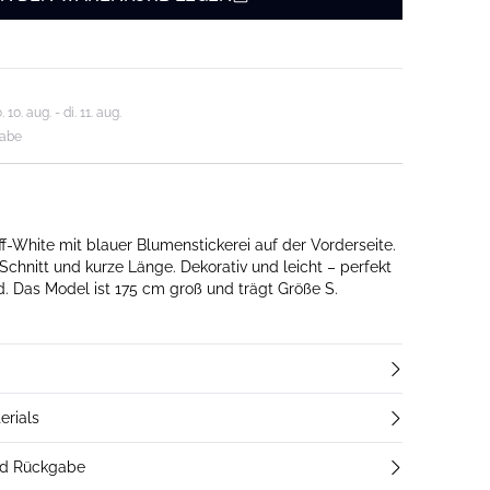
0. aug. - di. 11. aug.
gabe
f-White mit blauer Blumenstickerei auf der Vorderseite.
Schnitt und kurze Länge. Dekorativ und leicht – perfekt
id. Das Model ist 175 cm groß und trägt Größe S.
erials
nd Rückgabe