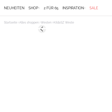
NEUHEITEN
SHOP
2 FÜR 65
INSPIRATION
SALE
Startseite
Alles shoppen
Westen
KildaSZ Weste
-50%
Previous slide