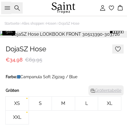
Suche
Einloggen
Wa
Startseite
Alles shoppen
Hosen
DojaSZ Hose
-50%
DojaSZ Hose
€34,98
€69,95
Farbe:
Campanula Soft Zigzag / Blue
Größen
Größentabelle
XS
S
M
L
XL
XXL