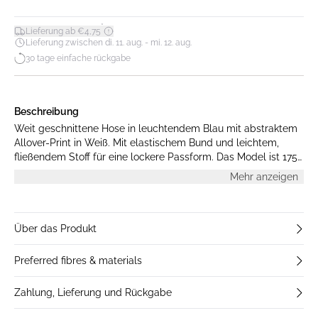
*
Lieferung ab €4,75
Lieferung zwischen di. 11. aug. - mi. 12. aug.
30 tage einfache rückgabe
Beschreibung
Weit geschnittene Hose in leuchtendem Blau mit abstraktem
Allover-Print in Weiß. Mit elastischem Bund und leichtem,
fließendem Stoff für eine lockere Passform. Das Model ist 175
cm groß und trägt Größe S.
Mehr anzeigen
Über das Produkt
Preferred fibres & materials
Zahlung, Lieferung und Rückgabe