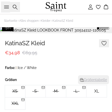
Suche
Einloggen
Wa
Startseite
Alles shoppen
Kleider
KatinaSZ Kleid
-50%
KatinaSZ Kleid
€34,98
€69,95
Farbe:
Ice / White
Größen
Größentabelle
XS
S
M
L
XL
XXL