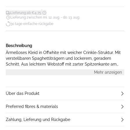
*
Lieferung ab €4,75
Lieferung zwischen mi. 12. aug. - do. 13. aug.
30 tage einfache rückgabe
Beschreibung
Ärmelloses Kleid in Offwhite mit weicher Crinkle-Struktur. Mit
verstellbaren Spaghettiträgern und lockerem, geradem
Schnitt. Aus leichtem Webstoff mit zarter Spitzenkante am
Saum. Das Model ist 175 cm groß und trägt Größe S.
Mehr anzeigen
Über das Produkt
Preferred fibres & materials
Zahlung, Lieferung und Rückgabe