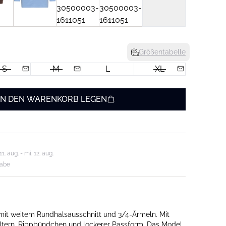
Größentabelle
S
M
L
XL
IN DEN WARENKORB LEGEN
. aug. - mi. 12. aug.
gabe
 mit weitem Rundhalsausschnitt und 3/4-Ärmeln. Mit
ltern, Rippbündchen und lockerer Passform. Das Model