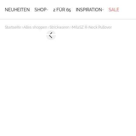
NEUHEITEN
SHOP
2 FÜR 65
INSPIRATION
SALE
Startseite
Alles shoppen
Strickwaren
MilaSZ R-Neck Pullover
-40%
Previous slide