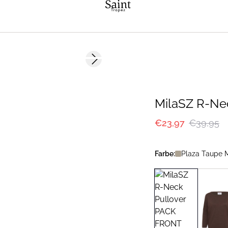
-40%
Next slide
MilaSZ R-Ne
€23,97
€39,95
Farbe:
Plaza Taupe 