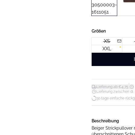
Größen
XS
XXL
*
Lieferung ab €4,75
Lieferung zwischen di. 11
30 tage einfache rück
Beschreibung
Beiger Strickpullover
überschnittenen Schu