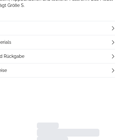
rägt Größe S.
erials
nd Rückgabe
eise