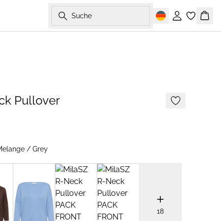
Suche
Einloggen
Ware
-40%
ck Pullover
Melange / Grey
18