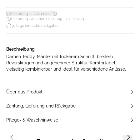
*
Lieferung ist kostenlos!
Lieferung zwischen di. 11. aug. - mi. 12. aug.
30 tage einfache rückgabe
Beschreibung
Damen Teddy-Mantel mit lockerem Schnitt, breitem
Reverskragen und angenehmer Struktur. Komfortabel,
vielseitig kombinierbar und ideal für verschiedene Anlässe.
Über das Produkt
Zahlung, Lieferung und Rückgabe
Pflege- & Waschhinweise
Previous slide
Next s