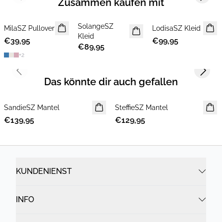
Zusammen kaufen mit
SolangeSZ
MilaSZ Pullover
NEUHEIT
NEUHEIT
LodisaSZ Kleid
NEUHEIT
Kleid
€39,95
2 FOR €65
€99,95
€89,95
+
2
Previous slide
Next s
Das könnte dir auch gefallen
SandieSZ Mantel
NEUHEIT
SteffieSZ Mantel
NEUHEIT
€139,95
€129,95
KUNDENIENST
INFO