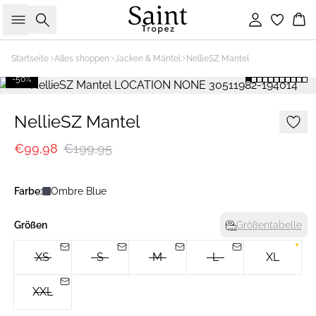
Suche
Einloggen
Wa
Startseite
Alles shoppen
Jacken & Mäntel
NellieSZ Mantel
-50%
NellieSZ Mantel
€99,98
€199,95
Farbe:
Ombre Blue
Größen
Größentabelle
XS
S
M
L
XL
XXL