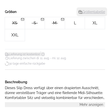
Größen
Größentabelle
XS
S
M
L
XL
XXL
*
Lieferung ist kostenlos!
Lieferung zwischen di. 11. aug. - mi. 12. aug.
30 tage einfache rückgabe
Beschreibung
Dieses Slip Dress verfügt über einen drapierten Ausschnitt,
dünne verstellbare Träger und eine fließende Midi-Silhouette.
Komfortabler Sitz und vielseitig kombinierbar für verschiedene
Anlässe.
Mehr anzeigen