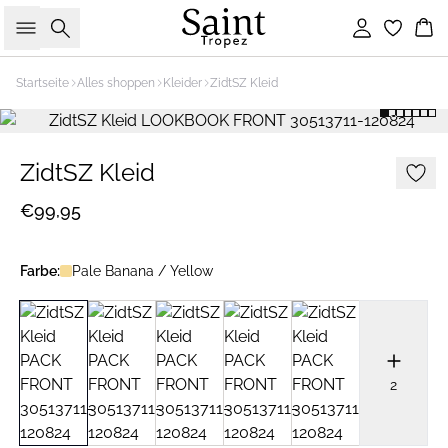
Suche
Einloggen
Wa
Startseite
Alles shoppen
Kleider
ZidtSZ Kleid
ZidtSZ Kleid
€99,95
Farbe:
Pale Banana / Yellow
2