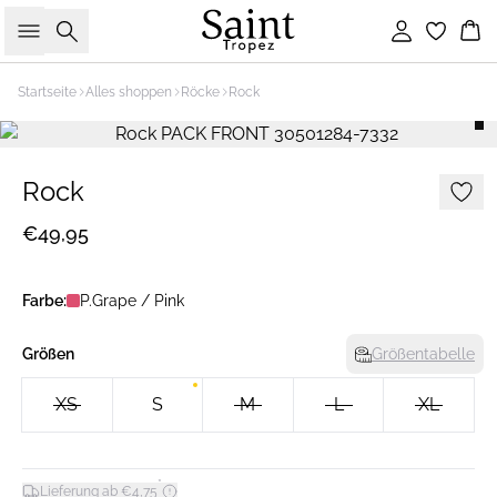
Suche
Einloggen
Wa
Startseite
Alles shoppen
Röcke
Rock
Rock
€49,95
Farbe:
P.Grape / Pink
Größen
Größentabelle
XS
S
M
L
XL
*
Lieferung ab €4,75