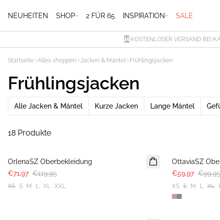
NEUHEITEN
SHOP
2 FÜR 65
INSPIRATION
SALE
KOSTENLOSER VERSAND BEI K
Startseite
Alles shoppen
Jacken & Mäntel
Frühlingsjacken
Frühlingsjacken
Alle Jacken & Mäntel
Kurze Jacken
Lange Mäntel
Gef
18 Produkte
-40%
-40%
OrlenaSZ Oberbekleidung
OttaviaSZ Obe
€71,97
€119,95
€59,97
€99,9
XS
S
M
L
XL
XXL
XS
S
M
L
XL
-40%
-40%