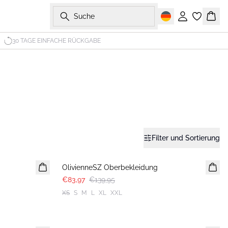
Suche
Einloggen
Ware
30 TAGE EINFACHE RÜCKGABE
Filter und Sortierung
-40%
OlivienneSZ Oberbekleidung
€83,97
€139,95
XS
S
M
L
XL
XXL
-40%