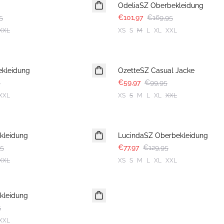
OdeliaSZ Oberbekleidung
5
€101,97
€169,95
XXL
XS
S
M
L
XL
XXL
-40%
ekleidung
OzetteSZ Casual Jacke
5
€59,97
€99,95
XXL
XS
S
M
L
XL
XXL
-40%
kleidung
LucindaSZ Oberbekleidung
95
€77,97
€129,95
XXL
XS
S
M
L
XL
XXL
kleidung
5
XXL