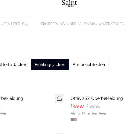
ÄUFEN ÜBER €75
LIEFERUNG INNERHALB VON 2-4 WERKTAGEN
ütterte Jacken
Frühlingsjacken
Am beliebtesten
-40%
rbekleidung
OttaviaSZ Oberbekleidung
5
€59,97
€99,95
XXL
XS
S
M
L
XL
XXL
-40%