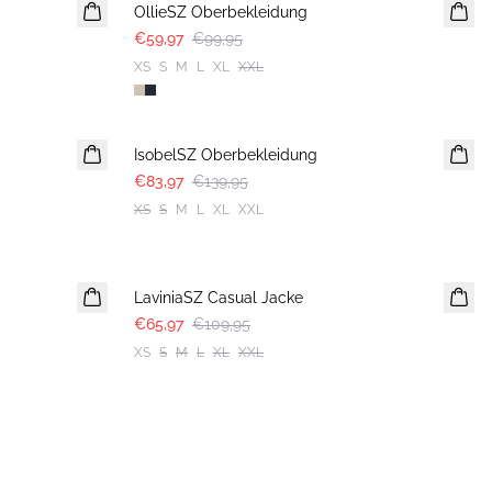
OllieSZ Oberbekleidung
€59,97
€99,95
XS
S
M
L
XL
XXL
-40%
IsobelSZ Oberbekleidung
€83,97
€139,95
XS
S
M
L
XL
XXL
-40%
LaviniaSZ Casual Jacke
€65,97
€109,95
XS
S
M
L
XL
XXL