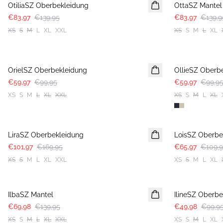
OtiliaSZ Oberbekleidung
OttaSZ Mantel
€83,97
€139,95
€83,97
€139,9
XS
S
M
L
XL
XXL
XS
S
M
L
XL
-40%
-40%
OrielSZ Oberbekleidung
OllieSZ Oberb
€59,97
€99,95
€59,97
€99,9
XS
S
M
L
XL
XXL
XS
S
M
L
XL
-40%
-40%
LiraSZ Oberbekleidung
LoisSZ Oberbe
€101,97
€169,95
€65,97
€109,
XS
S
M
L
XL
XXL
XS
S
M
L
XL
-50%
-50%
IlbaSZ Mantel
IlineSZ Oberbe
€69,98
€139,95
€49,98
€99,9
XS
S
M
L
XL
XXL
XS
S
M
L
XL