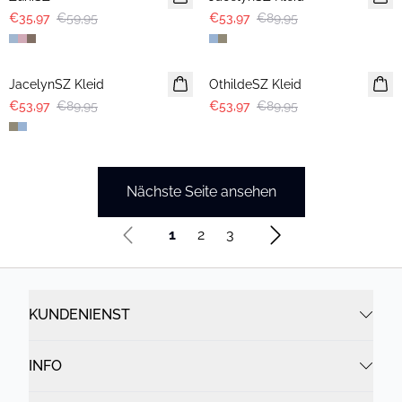
€35,97
€59,95
€53,97
€89,95
-40%
-40%
JacelynSZ Kleid
OthildeSZ Kleid
€53,97
€89,95
€53,97
€89,95
Nächste Seite ansehen
1
2
3
KUNDENIENST
INFO