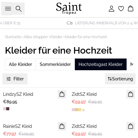
Suche
Einloggen
Wa
LIEFERUNG INNERHALB VON 2-4 WERKTAGEN
Startseite
Alles shoppen
Kleider
Kleider für eine Hochzeit
Kleider für eine Hochzeit
Alle Kleider
Sommerkleider
Hochzeitsgast Kleider
Mid
Filter
Sortierung
-40%
LindzySZ Kleid
NEUHEIT
ZidtSZ Kleid
€89,95
€59,97
€99,95
+
4
-40%
-40%
RainieSZ Kleid
ZidtSZ Kleid
€77,97
€129,95
€59,97
€99,95