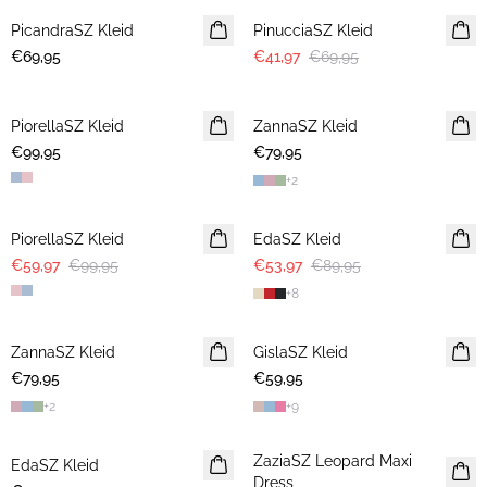
PicandraSZ Kleid
NEUHEIT
PinucciaSZ Kleid
€69,95
€41,97
€69,95
PiorellaSZ Kleid
ZannaSZ Kleid
€99,95
€79,95
+
2
-40%
-40%
PiorellaSZ Kleid
EdaSZ Kleid
€59,97
€99,95
€53,97
€89,95
+
8
ZannaSZ Kleid
GislaSZ Kleid
€79,95
€59,95
+
2
+
9
ZaziaSZ Leopard Maxi
EdaSZ Kleid
Dress