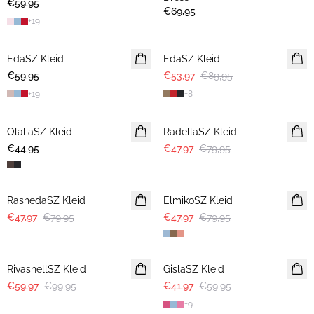
€59,95
€69,95
+
19
-40%
EdaSZ Kleid
EdaSZ Kleid
€59,95
€53,97
€89,95
+
19
+
8
-40%
OlaliaSZ Kleid
NEUHEIT
RadellaSZ Kleid
€44,95
€47,97
€79,95
-40%
-40%
RashedaSZ Kleid
ElmikoSZ Kleid
€47,97
€79,95
€47,97
€79,95
-40%
30%
RivashellSZ Kleid
GislaSZ Kleid
€59,97
€99,95
€41,97
€59,95
+
9
-40%
-40%