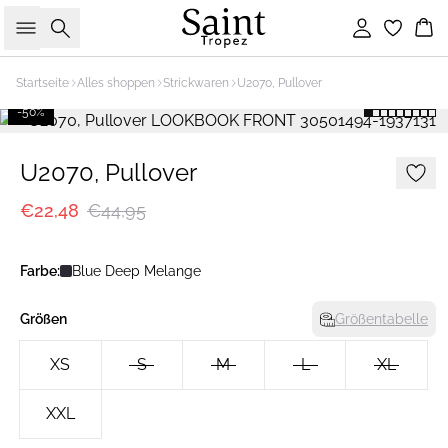
Suche
Einloggen
Wa
Startseite
Alles shoppen
Strickwaren
U2070, Pullover
-50%
U2070, Pullover
€22,48
€44,95
Farbe:
Blue Deep Melange
Größen
Größentabelle
XS
S
M
L
XL
XXL