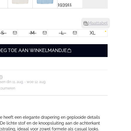
Maattabel
S
M
L
XL
EG TOE AAN WINKELMANDJE
en din 11. aug. - woe 12. aug.
tourneren
 heeft een elegante drapering en geplooide details
 De lichte stof en de knoopsluiting aan de achterkant
tstraling, ideaal voor zowel formele als casual looks.