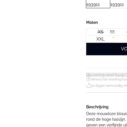
Maten
XS
XXL
VO
*
Levering vanaf €4,95
Verwachte levering tuss
30 dagen eenvoudig re
Beschrijving
Deze mouwloze blouse
rond de hoge halslijn.
geven een verfijnde ui