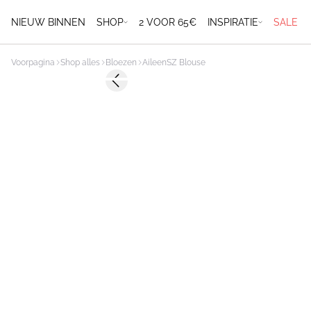
NIEUW BINNEN
SHOP
2 VOOR 65€
INSPIRATIE
SALE
Voorpagina
Shop alles
Bloezen
AileenSZ Blouse
Previous slide