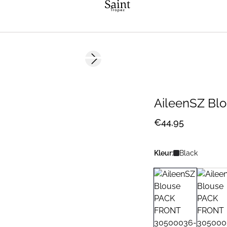
Next slide
AileenSZ Bl
€44,95
Kleur:
Black