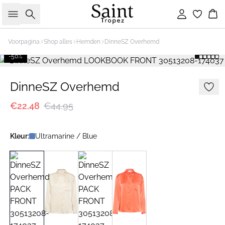
Zoeken
Inloggen
Wi
Voorpagina
Shop alles
Hemden
DinneSZ Overhemd
-50%
DinneSZ Overhemd
€22,48
€44,95
Kleur:
Ultramarine / Blue