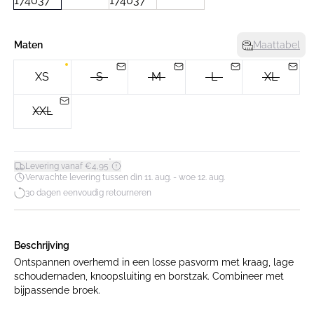
Maten
Maattabel
XS
S
M
L
XL
XXL
*
Levering vanaf €4,95
Verwachte levering tussen din 11. aug. - woe 12. aug.
30 dagen eenvoudig retourneren
Beschrijving
Ontspannen overhemd in een losse pasvorm met kraag, lage
schoudernaden, knoopsluiting en borstzak. Combineer met
bijpassende broek.