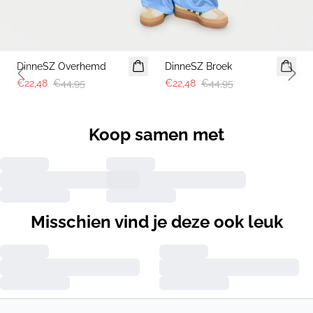
-50%
-50%
DinneSZ Overhemd
DinneSZ Broek
Previous slide
Next 
€22,48
€44,95
€22,48
€44,95
Koop samen met
Misschien vind je deze ook leuk