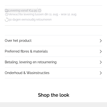
*
Levering vanaf €4,95
Verwachte levering tussen din 11. aug. - woe 12. aug.
30 dagen eenvoudig retourneren
Over het product
Preferred fibres & materials
Betaling, levering en retournering
Onderhoud & Wasinstructies
Shop the look