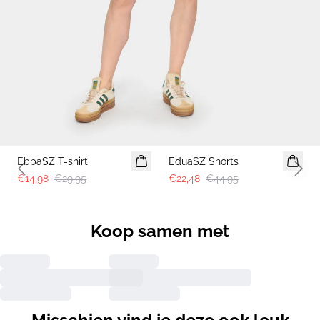
-50%
-50%
EbbaSZ T-shirt
EduaSZ Shorts
Previous slide
Next 
€14,98
€29,95
€22,48
€44,95
Koop samen met