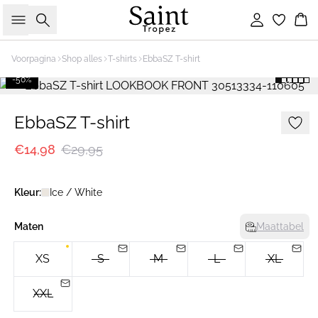
Zoeken
Inloggen
Wi
Voorpagina
Shop alles
T-shirts
EbbaSZ T-shirt
-50%
EbbaSZ T-shirt
€14,98
€29,95
Kleur:
Ice / White
Maten
Maattabel
XS
S
M
L
XL
XXL