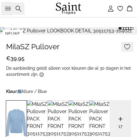
Zoeken
Inloggen
Wi
NIEUWE
2 FOR €65
MilaSZ Pullover
€39,95
De aanbieding geldt alleen voor kleuren die al 30 dagen in het
assortiment zijn.
Kleur:
Allure / Blue
17