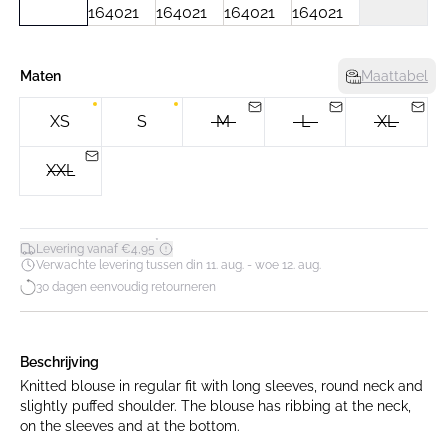
Maten
Maattabel
XS
S
M
L
XL
XXL
*
Levering vanaf €4,95
Verwachte levering tussen din 11. aug. - woe 12. aug.
30 dagen eenvoudig retourneren
Beschrijving
Knitted blouse in regular fit with long sleeves, round neck and
slightly puffed shoulder. The blouse has ribbing at the neck,
on the sleeves and at the bottom.