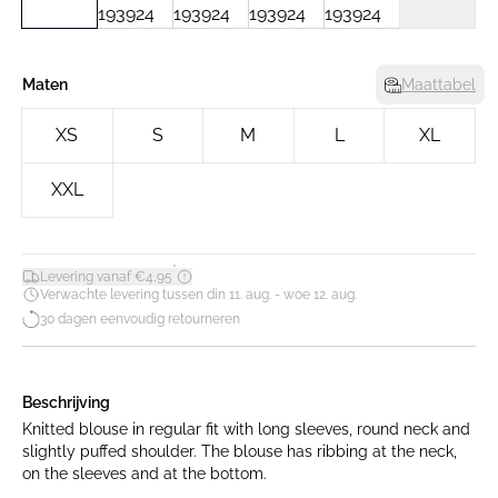
Maten
Maattabel
XS
S
M
L
XL
XXL
*
Levering vanaf €4,95
Verwachte levering tussen din 11. aug. - woe 12. aug.
30 dagen eenvoudig retourneren
Beschrijving
Knitted blouse in regular fit with long sleeves, round neck and
slightly puffed shoulder. The blouse has ribbing at the neck,
on the sleeves and at the bottom.