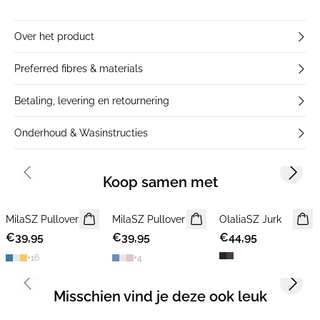
Over het product
Preferred fibres & materials
Betaling, levering en retournering
Onderhoud & Wasinstructies
Previous slide
Next s
Koop samen met
MilaSZ Pullover
NIEUWE
MilaSZ Pullover
NIEUWE
OlaliaSZ Jurk
NIEUWE
€39,95
2 FOR €65
€39,95
2 FOR €65
€44,95
+
16
+
4
Previous slide
Next s
Misschien vind je deze ook leuk