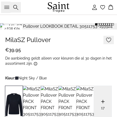
Zoeken
Inloggen
Wi
2 FOR €65
MilaSZ Pullover
€39,95
De aanbieding geldt alleen voor kleuren die al 30 dagen in het
assortiment zijn.
Kleur:
Night Sky / Blue
17