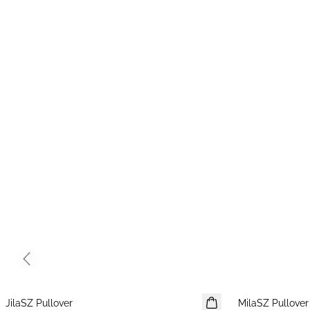
Previous slide
JilaSZ Pullover
NIEUWE
MilaSZ Pullover
NIEUWE