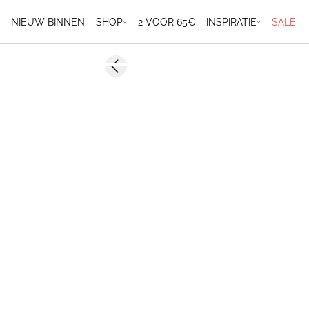
NIEUW BINNEN
SHOP
2 VOOR 65€
INSPIRATIE
SALE
Previous slide
2 FOR €65