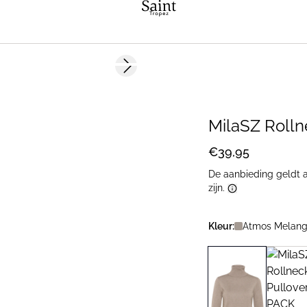
Next slide
2 FOR €65
MilaSZ Rolln
€39,95
De aanbieding geldt a
zijn.
Kleur:
Atmos Melang