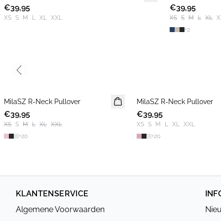
€39,95
2 FOR €65
€39,95
2 FOR €65
XS
S
M
L
XL
XXL
XS
S
M
L
XL
X
+
2
Previous slide
MilaSZ R-Neck Pullover
NIEUWE
MilaSZ R-Neck Pullover
NIEUWE
€39,95
2 FOR €65
€39,95
2 FOR €65
XS
S
M
L
XL
XXL
XS
S
M
L
XL
XXL
+
20
+
20
KLANTENSERVICE
INF
Algemene Voorwaarden
Nieu