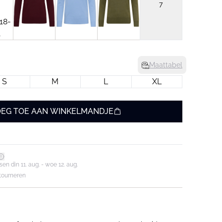
7
Maattabel
S
M
L
XL
EG TOE AAN WINKELMANDJE
en din 11. aug. - woe 12. aug.
tourneren