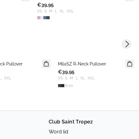
€39,95
2 FOR €65
XS
S
M
L
XL
XXL
Next s
ck Pullover
MilaSZ R-Neck Pullover
NIEUWE
€39,95
L
XXL
XS
S
M
L
XL
XXL
+
20
Club Saint Tropez
Word lid