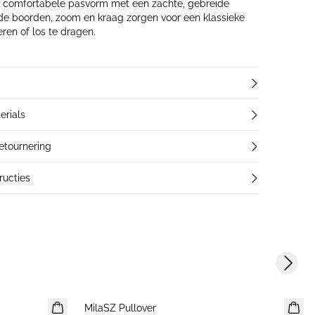
en comfortabele pasvorm met een zachte, gebreide
ij de boorden, zoom en kraag zorgen voor een klassieke
eren of los te dragen.
erials
retournering
ucties
Next s
MilaSZ Pullover
NIEUWE