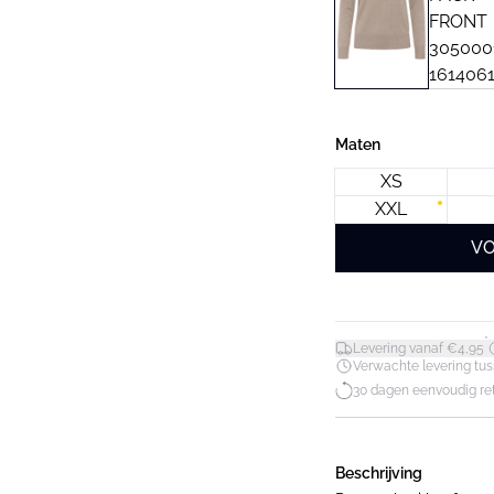
Maten
XS
XXL
VO
*
Levering vanaf €4,95
Verwachte levering tuss
30 dagen eenvoudig re
Beschrijving