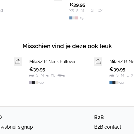
€39,95
2 FOR €65
XL
XS
S
M
L
XL
XXL
+
19
Misschien vind je deze ook leuk
MilaSZ R-Neck Pullover
NIEUWE
MilaSZ R-Ne
NIEUWE
€39,95
2 FOR €65
€39,95
2 FOR €65
XS
S
M
L
XL
XXL
XS
S
M
L
X
+
20
+
20
O
B2B
wsbrief signup
B2B contact