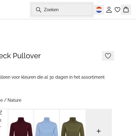
Zoeken
Inloggen
Wink
2 FOR €65
eck Pullover
lleen voor kleuren die al 30 dagen in het assortiment
e / Nature