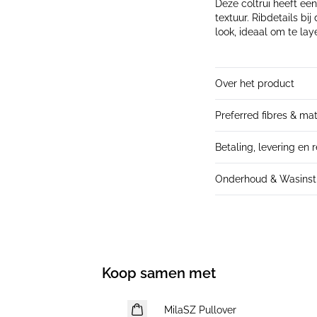
Deze coltrui heeft e
textuur. Ribdetails b
look, ideaal om te lay
Over het product
Preferred fibres & mat
Betaling, levering en 
Onderhoud & Wasinstr
Koop samen met
MilaSZ Pullover
NIEUWE