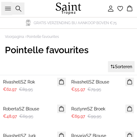
Zoeken
Inloggen
Wi
GRATIS VERZENDING BIJ AANKOOP BOVEN €75
Voorpagina
Pointelle favourites
Pointelle favourites
Sorteren
30%
30%
RivashellSZ Rok
RivashellSZ Blouse
€62,97
€89,95
€55,97
€79,95
30%
30%
RobertaSZ Blouse
RozlynnSZ Broek
€48,97
€69,95
€69,97
€99,95
-40%
30%
RivashellSZ Jurk
RosariaSZ Blouse