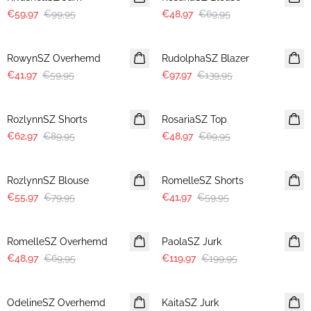
€59,97
€99,95
€48,97
€69,95
30%
30%
RowynSZ Overhemd
RudolphaSZ Blazer
€41,97
€59,95
€97,97
€139,95
30%
30%
RozlynnSZ Shorts
RosariaSZ Top
€62,97
€89,95
€48,97
€69,95
30%
30%
RozlynnSZ Blouse
RomelleSZ Shorts
€55,97
€79,95
€41,97
€59,95
30%
-40%
RomelleSZ Overhemd
PaolaSZ Jurk
€48,97
€69,95
€119,97
€199,95
-40%
-50%
OdelineSZ Overhemd
KaitaSZ Jurk