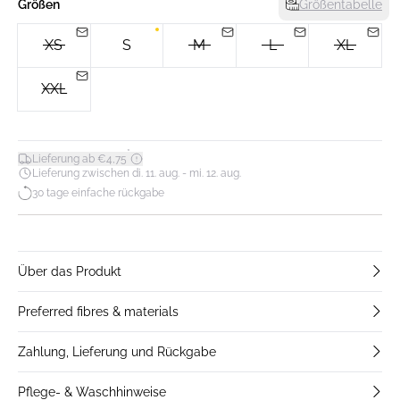
Größen
Größentabelle
XS
S
M
L
XL
XXL
*
Lieferung ab €4,75
Lieferung zwischen di. 11. aug. - mi. 12. aug.
30 tage einfache rückgabe
Über das Produkt
Preferred fibres & materials
Zahlung, Lieferung und Rückgabe
Pflege- & Waschhinweise