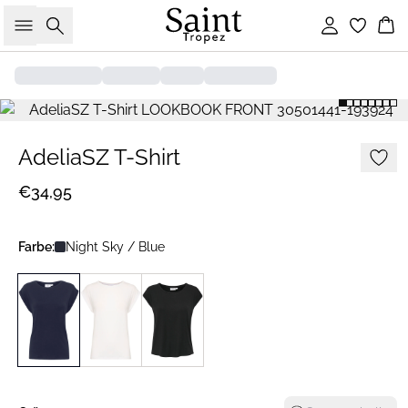
Suche
Einloggen
Wa
AdeliaSZ T-Shirt
€34,95
Farbe:
Night Sky / Blue