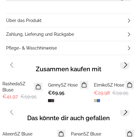
Über das Produkt
Zahlung, Lieferung und Rückgabe
Pflege- & Waschhinweise
Previous slide
Next s
Zusammen kaufen mit
30%
-50%
RashedaSZ
GennySZ Hose
ElmikoSZ Hose
Bluse
€69,95
€29,98
€59,95
€41,97
€59,95
Previous slide
Next s
Das könnte dir auch gefallen
AileenSZ Bluse
NEUHEIT
PananSZ Bluse
NEUHEIT