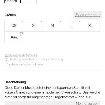
Größen
Größentabelle
XS
S
M
L
XL
XXL
*
Lieferung ab €4,75
Lieferung zwischen di. 11. aug. - mi. 12. aug.
30 tage einfache rückgabe
Beschreibung
Diese Damenbluse bietet einen entspannten Schnitt mit
kurzen Ärmeln und einem modernen V-Ausschnitt. Das weiche
Material sorgt für angenehmen Tragekomfort – ideal für
Freizeit und Büro.
Mehr anzeigen