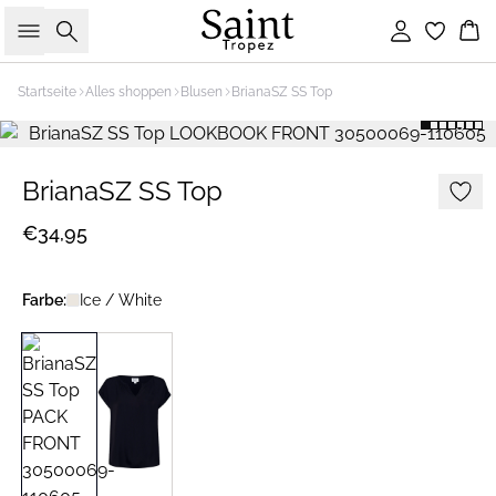
Suche
Einloggen
Wa
Startseite
Alles shoppen
Blusen
BrianaSZ SS Top
BrianaSZ SS Top
€34,95
Farbe:
Ice / White