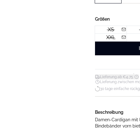
Größen
XS
XXL
*
Lieferung ab €4,75
Lieferung zwischen mo. 1
30 tage einfache rück
Beschreibung
Damen-Cardigan mit l
Bindebänder vorn biet