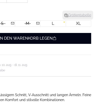
Größentabelle
S
M
L
XL
IN DEN WARENKORB LEGEN
0. aug. - di. 11. aug.
gabe
ässigem Schnitt, V-Ausschnitt und langen Ärmeln. Feine
en Komfort und stilvolle Kombinationen.