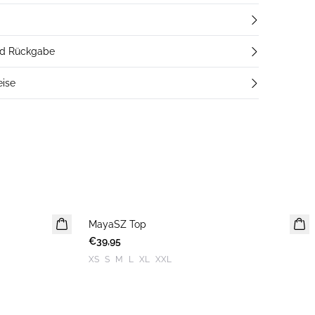
nd Rückgabe
eise
MayaSZ Top
€39,95
XS
S
M
L
XL
XXL