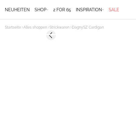
NEUHEITEN
SHOP
2 FOR 65
INSPIRATION
SALE
Startseite
Alles shoppen
Strickwaren
DagnySZ Cardigan
-50%
Previous slide