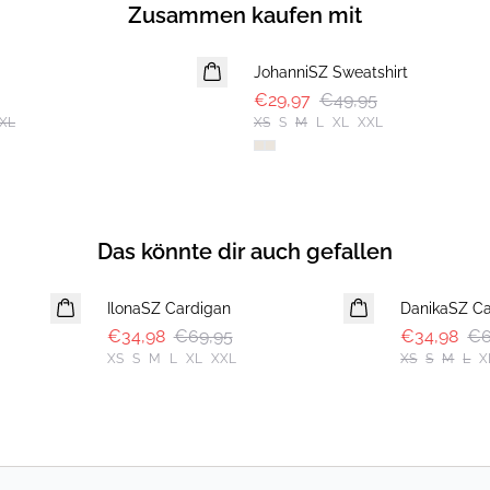
Zusammen kaufen mit
-40%
JohanniSZ Sweatshirt
€29,97
€49,95
XL
XS
S
M
L
XL
XXL
Das könnte dir auch gefallen
-50%
-50%
IlonaSZ Cardigan
DanikaSZ Ca
€34,98
€69,95
€34,98
€6
XS
S
M
L
XL
XXL
XS
S
M
L
X