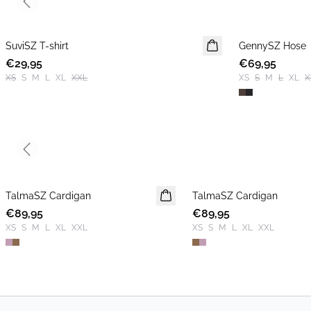
Previous slide
SuviSZ T-shirt
NEUHEIT
GennySZ Hose
NEUHEIT
€29,95
€69,95
XS
S
M
L
XL
XXL
XS
S
M
L
XL
X
Previous slide
TalmaSZ Cardigan
NEUHEIT
TalmaSZ Cardigan
NEUHEIT
€89,95
€89,95
XS
S
M
L
XL
XXL
XS
S
M
L
XL
XXL