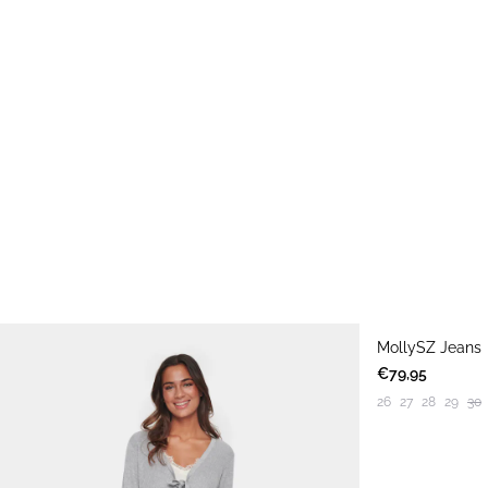
MollySZ Jeans
€79,95
26
27
28
29
30