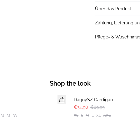
Über das Produkt
Zahlung, Lieferung u
Pflege- & Waschhinw
Shop the look
-50%
DagnySZ Cardigan
€34,98
€69,95
31
32
33
XS
S
M
L
XL
XXL