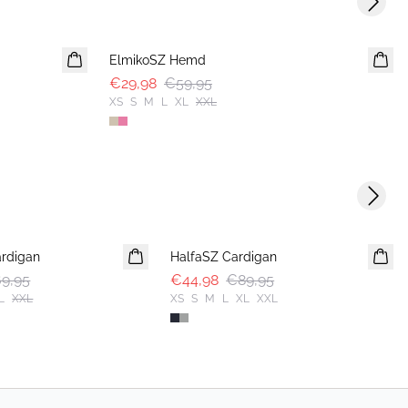
Next s
-50%
ElmikoSZ Hemd
€29,98
€59,95
XS
S
M
L
XL
XXL
Next s
-50%
rdigan
HalfaSZ Cardigan
9,95
€44,98
€89,95
L
XXL
XS
S
M
L
XL
XXL