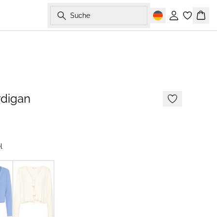
Suche
Einloggen
Ware
-50%
digan
l