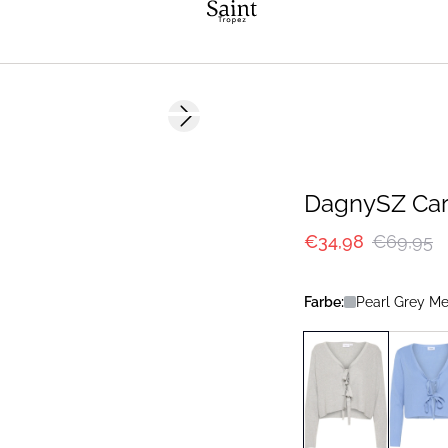
-50%
Next slide
DagnySZ Car
€34,98
€69,95
Farbe:
Pearl Grey Me