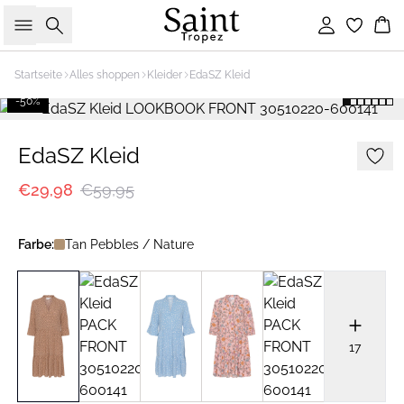
Suche
Einloggen
Wa
Startseite
Alles shoppen
Kleider
EdaSZ Kleid
-50%
EdaSZ Kleid
€29,98
€59,95
Farbe:
Tan Pebbles / Nature
17