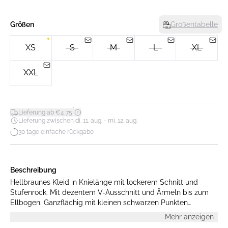
Größen
Größentabelle
XS
S
M
L
XL
XXL
*
Lieferung ab €4,75
Lieferung zwischen di. 11. aug. - mi. 12. aug.
30 tage einfache rückgabe
Beschreibung
Hellbraunes Kleid in Knielänge mit lockerem Schnitt und
Stufenrock. Mit dezentem V-Ausschnitt und Ärmeln bis zum
Ellbogen. Ganzflächig mit kleinen schwarzen Punkten
bedruckt. Aus weichem, fließendem Stoff – ideal für den
Mehr anzeigen
Alltag.