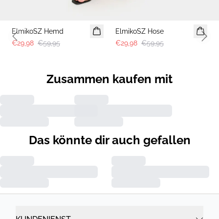
-50%
-50%
ElmikoSZ Hemd
ElmikoSZ Hose
Previous slide
Next 
€29,98
€59,95
€29,98
€59,95
Zusammen kaufen mit
Das könnte dir auch gefallen