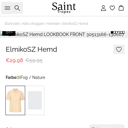
Suche
Einloggen
Wa
Startseite
Alles shoppen
Hemden
ElmikoSZ Hemd
-50%
ElmikoSZ Hemd
€29,98
€59,95
Farbe:
Fog / Nature