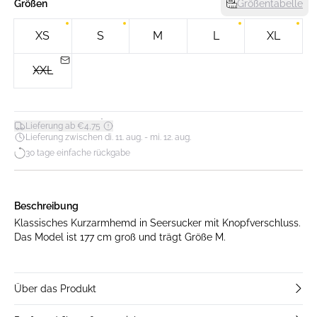
Größen
Größentabelle
XS
S
M
L
XL
XXL
*
Lieferung ab €4,75
Lieferung zwischen di. 11. aug. - mi. 12. aug.
30 tage einfache rückgabe
Beschreibung
Klassisches Kurzarmhemd in Seersucker mit Knopfverschluss.
Das Model ist 177 cm groß und trägt Größe M.
Über das Produkt