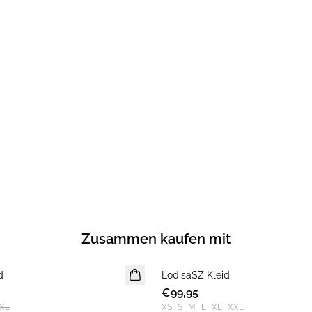
Zusammen kaufen mit
d
LodisaSZ Kleid
NEUHEIT
€99,95
XL
XS
S
M
L
XL
XXL