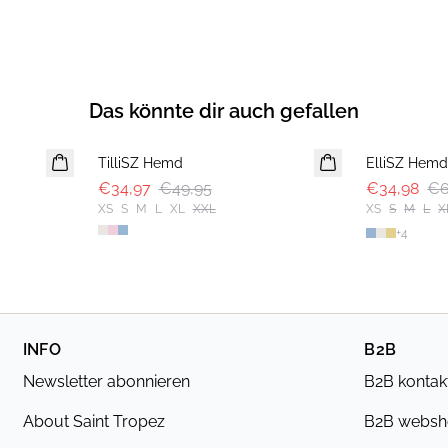
Das könnte dir auch gefallen
30%
-50%
TilliSZ Hemd
ElliSZ Hem
€34,97
€49,95
€34,98
€6
XS
S
M
L
XL
XXL
XS
S
M
L
X
+
4
INFO
B2B
Newsletter abonnieren
B2B kontak
About Saint Tropez
B2B webs