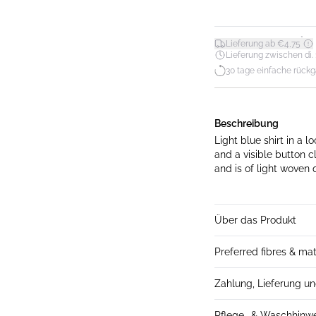
*
Lieferung ab €4,75
Lieferung zwischen di. 11
30 tage einfache rück
Beschreibung
Light blue shirt in a l
and a visible button c
Über das Produkt
Preferred fibres & mat
Zahlung, Lieferung u
Pflege- & Waschhinw