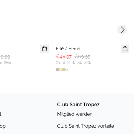
Next s
30%
d
ElliSZ Hemd
9,95
€48,97
€69,95
L
XXL
XS
S
M
L
XL
XXL
+
4
Club Saint Tropez
t
Mitglied werden
hop
Club Saint Tropez vorteile