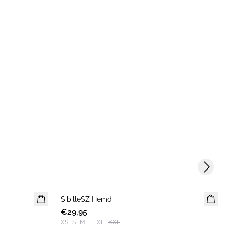
Next s
SibilleSZ Hemd
NEUHEIT
€29,95
XS
S
M
L
XL
XXL