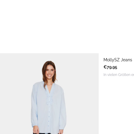
MollySZ Jeans
€79,95
In vielen Größen e