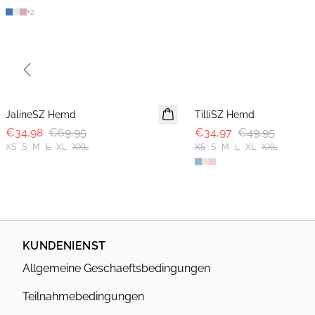
+
2
Previous slide
-50%
30%
JalineSZ Hemd
TilliSZ Hemd
€34,98
€69,95
€34,97
€49,95
XS
S
M
L
XL
XXL
XS
S
M
L
XL
XXL
KUNDENIENST
Allgemeine Geschaeftsbedingungen
Teilnahmebedingungen