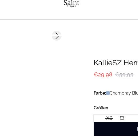
-50%
Next slide
KallieSZ He
€29,98
€59,95
Farbe:
Chambray Bl
Größen
XS