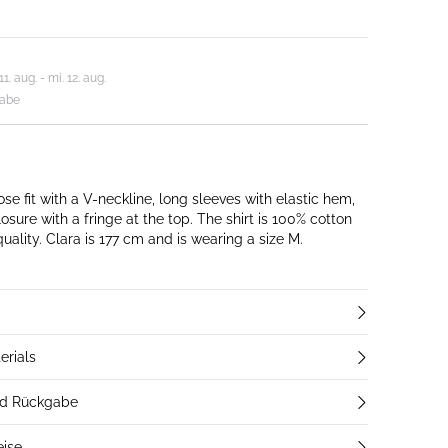
. aug. - mi. 12. aug.
gabe
oose fit with a V-neckline, long sleeves with elastic hem,
losure with a fringe at the top. The shirt is 100% cotton
and is of light woven quality. Clara is 177 cm and is wearing a size M.
erials
nd Rückgabe
eise