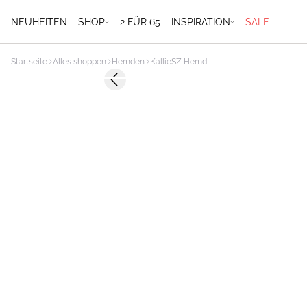
NEUHEITEN
SHOP
2 FÜR 65
INSPIRATION
SALE
Startseite
Alles shoppen
Hemden
KallieSZ Hemd
-50%
Previous slide