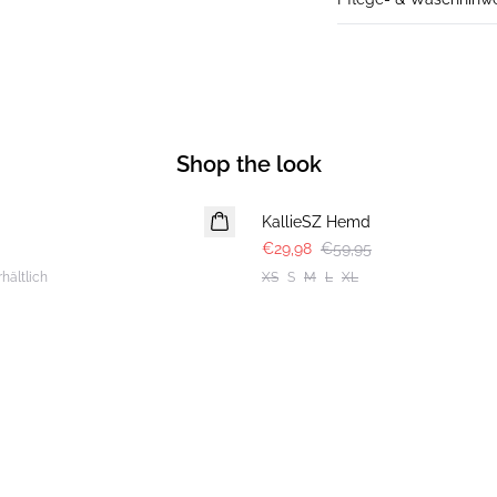
Shop the look
-50%
KallieSZ Hemd
€29,98
€59,95
rhältlich
XS
S
M
L
XL