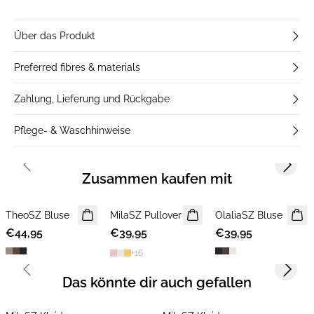
Über das Produkt
Preferred fibres & materials
Zahlung, Lieferung und Rückgabe
Pflege- & Waschhinweise
Previous slide
Next s
Zusammen kaufen mit
TheoSZ Bluse
NEUHEIT
MilaSZ Pullover
NEUHEIT
OlaliaSZ Bluse
NEUHEIT
€44,95
€39,95
2 FOR €65
€39,95
+
16
Previous slide
Next s
Das könnte dir auch gefallen
-50%
-50%