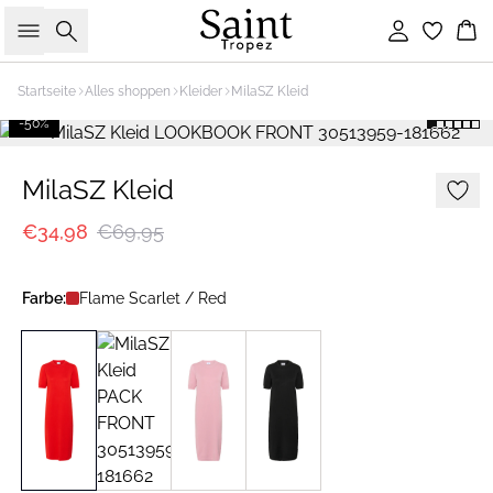
Suche
Einloggen
Wa
Startseite
Alles shoppen
Kleider
MilaSZ Kleid
-50%
MilaSZ Kleid
€34,98
€69,95
Farbe:
Flame Scarlet / Red