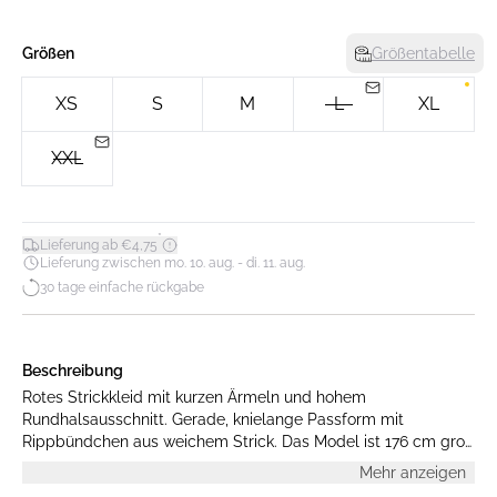
Größen
Größentabelle
XS
S
M
L
XL
XXL
*
Lieferung ab €4,75
Lieferung zwischen mo. 10. aug. - di. 11. aug.
30 tage einfache rückgabe
Beschreibung
Rotes Strickkleid mit kurzen Ärmeln und hohem
Rundhalsausschnitt. Gerade, knielange Passform mit
Rippbündchen aus weichem Strick. Das Model ist 176 cm groß
und trägt Größe S.
Mehr anzeigen