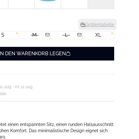
Größentabelle
S
M
L
XL
IN DEN WARENKORB LEGEN
. aug. - mi. 12. aug.
gabe
et einen entspannten Sitz, einen runden Halsausschnitt
ohen Komfort. Das minimalistische Design eignet sich
üro.