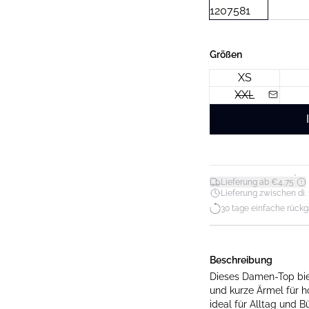
Größen
XS
XXL
*
Lieferung ab €4,75
Lieferung zwischen di. 11
30 tage einfache rück
Beschreibung
Dieses Damen-Top biet
und kurze Ärmel für h
ideal für Alltag und B