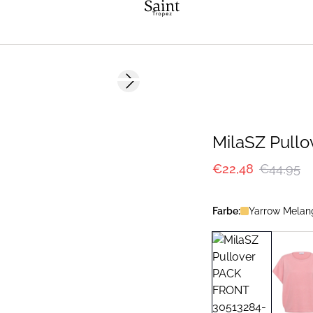
-50%
Next slide
MilaSZ Pullo
€22,48
€44,95
Farbe:
Yarrow Melan