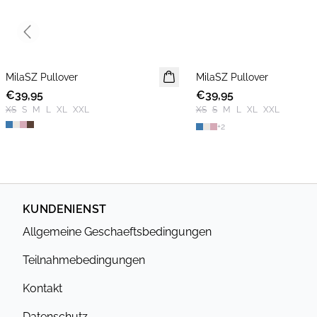
Previous slide
MilaSZ Pullover
NEUHEIT
MilaSZ Pullover
NEUHEIT
€39,95
2 FOR €65
€39,95
2 FOR €65
XS
S
M
L
XL
XXL
XS
S
M
L
XL
XXL
+
2
KUNDENIENST
Allgemeine Geschaeftsbedingungen
Teilnahmebedingungen
Kontakt
Datenschutz