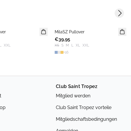
Next s
ver
MilaSZ Pullover
NEUHEIT
€39,95
L
XXL
XS
S
M
L
XL
XXL
+
16
Club Saint Tropez
t
Mitglied werden
hop
Club Saint Tropez vorteile
Mitgliedschaftsbedingungen
Anmelden