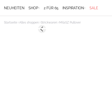
NEUHEITEN
SHOP
2 FÜR 65
INSPIRATION
SALE
Startseite
Alles shoppen
Strickwaren
MilaSZ Pullover
-50%
Previous slide