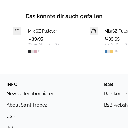
Das könnte dir auch gefallen
MilaSZ Pullover
NEUHEIT
MilaSZ Pullo
NEUHEIT
€39,95
€39,95
2 FOR €65
XS
S
M
L
XL
XXL
XS
S
M
L
X
+
2
+
16
INFO
B2B
Newsletter abonnieren
B2B kontak
About Saint Tropez
B2B webs
CSR
Job