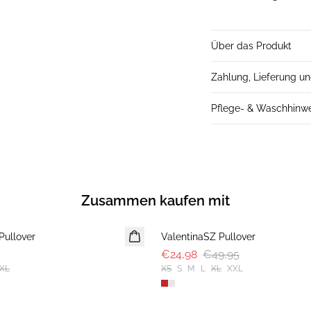
Über das Produkt
Zahlung, Lieferung u
Pflege- & Waschhinw
Zusammen kaufen mit
-50%
Pullover
ValentinaSZ Pullover
€24,98
€49,95
XL
XS
S
M
L
XL
XXL