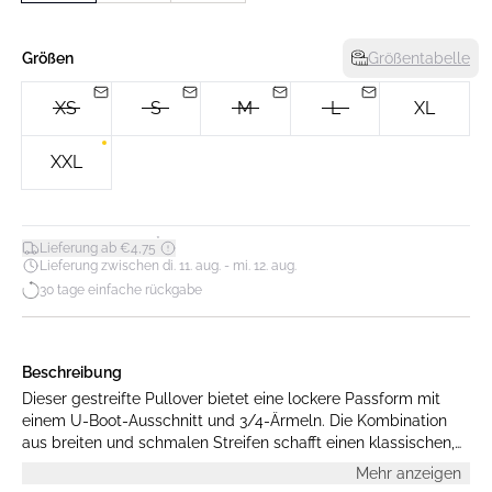
Größen
Größentabelle
XS
S
M
L
XL
XXL
*
Lieferung ab €4,75
Lieferung zwischen di. 11. aug. - mi. 12. aug.
30 tage einfache rückgabe
Beschreibung
Dieser gestreifte Pullover bietet eine lockere Passform mit
einem U-Boot-Ausschnitt und 3/4-Ärmeln. Die Kombination
aus breiten und schmalen Streifen schafft einen klassischen,
maritimen Look, ideal für den lässigen Stil.
Mehr anzeigen