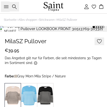
Suche
Einloggen
Wa
Startseite
Alles shoppen
Strickwaren
MilaSZ Pullover
NEUHEIT
2 FOR €65
MilaSZ Pullover
€39,95
Das Angebot gilt nur für Farben, die seit mindestens 30 Tagen
im Sortiment sind.
Farbe:
Gray Morn Mila Stripe / Nature