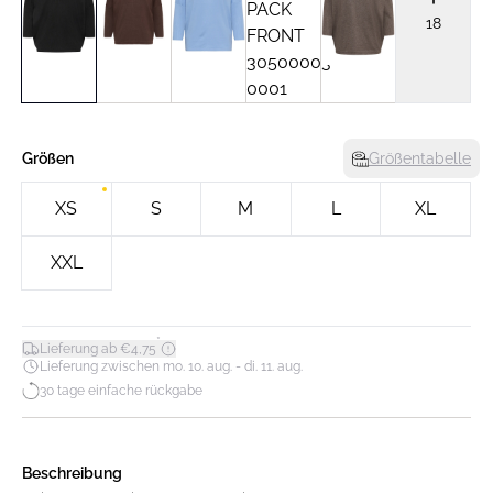
18
Größen
Größentabelle
XS
S
M
L
XL
XXL
*
Lieferung ab €4,75
Lieferung zwischen mo. 10. aug. - di. 11. aug.
30 tage einfache rückgabe
Beschreibung