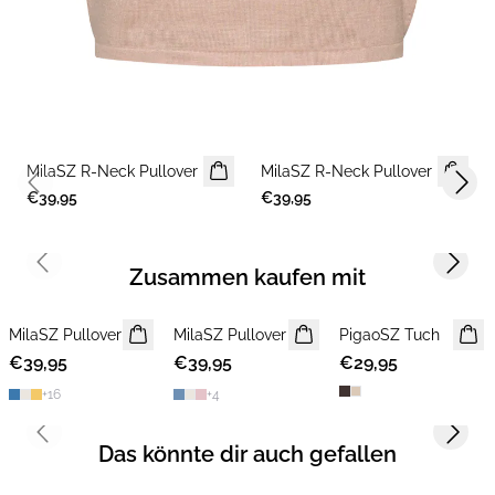
MilaSZ R-Neck Pullover
2 FOR €65
MilaSZ R-Neck Pullover
2 FOR €65
Previous slide
Next 
€39,95
€39,95
Previous slide
Next s
Zusammen kaufen mit
MilaSZ Pullover
NEUHEIT
MilaSZ Pullover
NEUHEIT
PigaoSZ Tuch
NEUHEIT
€39,95
2 FOR €65
€39,95
2 FOR €65
€29,95
+
16
+
4
Previous slide
Next s
Das könnte dir auch gefallen