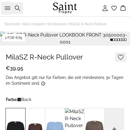
Suche
Einloggen
Wa
Startseite
Alles shoppen
Strickwaren
MilaSZ R-Neck Pullover
2 FOR €65
MilaSZ R-Neck Pullover
€39,95
Das Angebot gilt nur für Farben, die seit mindestens 30 Tagen
im Sortiment sind.
Farbe:
Black