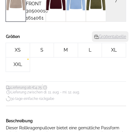
7
Größen
Größentabelle
XS
S
M
L
XL
XXL
*
Lieferung ab €4,75
Lieferung zwischen di. 11. aug. - mi. 12. aug.
30 tage einfache rückgabe
Beschreibung
Dieser Rollkragenpullover bietet eine gemütliche Passform