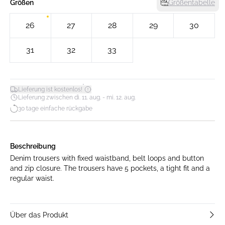
Größen
Größentabelle
26
27
28
29
30
31
32
33
*
Lieferung ist kostenlos!
Lieferung zwischen di. 11. aug. - mi. 12. aug.
30 tage einfache rückgabe
Beschreibung
Denim trousers with fixed waistband, belt loops and button
and zip closure. The trousers have 5 pockets, a tight fit and a
regular waist.
Über das Produkt