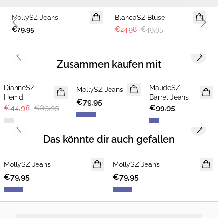
MollySZ Jeans
BlancaSZ Bluse
Previous slide
Next 
€79,95
€24,98
€49,95
Previous slide
Next s
Zusammen kaufen mit
-50%
DianneSZ
MaudeSZ
MollySZ Jeans
NEUHEIT
Hemd
Barrel Jeans
€79,95
€44,98
€89,95
€99,95
Previous slide
Next s
Das könnte dir auch gefallen
MollySZ Jeans
MollySZ Jeans
€79,95
€79,95