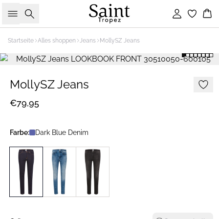
Suche
Einloggen
Wa
Startseite
Alles shoppen
Jeans
MollySZ Jeans
MollySZ Jeans
€79,95
Farbe:
Dark Blue Denim