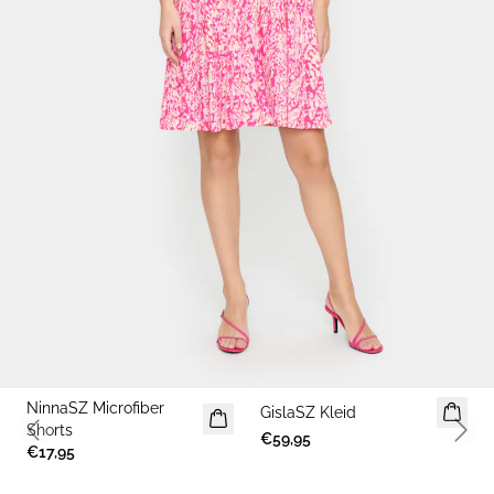
NinnaSZ Microfiber
GislaSZ Kleid
Shorts
€59,95
Previous slide
Next 
€17,95