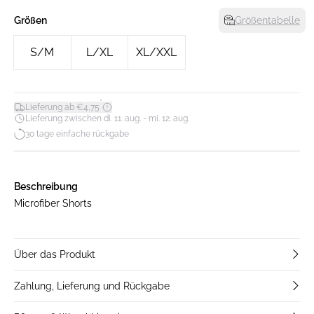
Größen
Größentabelle
S/M
L/XL
XL/XXL
*
Lieferung ab €4,75
Lieferung zwischen di. 11. aug. - mi. 12. aug.
30 tage einfache rückgabe
Beschreibung
Microfiber Shorts
Über das Produkt
Zahlung, Lieferung und Rückgabe