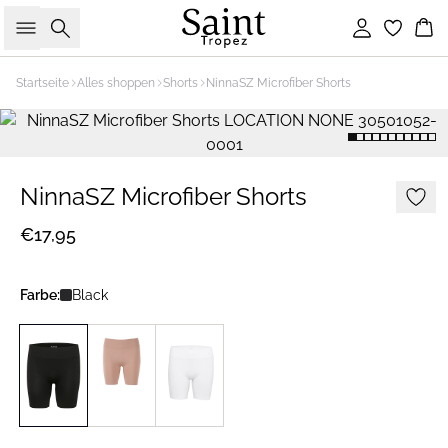
Suche
Einloggen
Wa
Startseite
Alles shoppen
Shorts
NinnaSZ Microfiber Shorts
NinnaSZ Microfiber Shorts
€17,95
Farbe:
Black